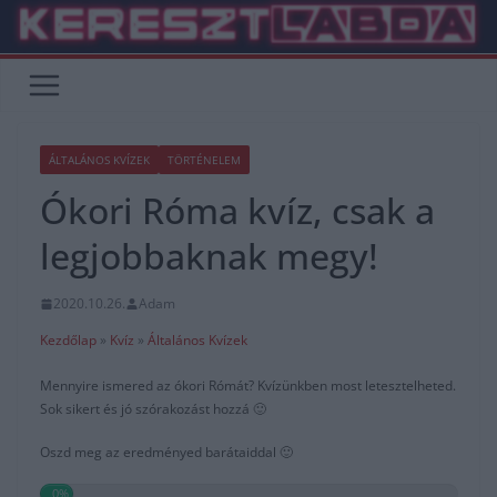
Skip
to
content
ÁLTALÁNOS KVÍZEK
TÖRTÉNELEM
Ókori Róma kvíz, csak a
legjobbaknak megy!
2020.10.26.
Adam
Kezdőlap
»
Kvíz
»
Általános Kvízek
Mennyire ismered az ókori Rómát? Kvízünkben most letesztelheted.
Sok sikert és jó szórakozást hozzá 🙂
Oszd meg az eredményed barátaiddal 🙂
0%