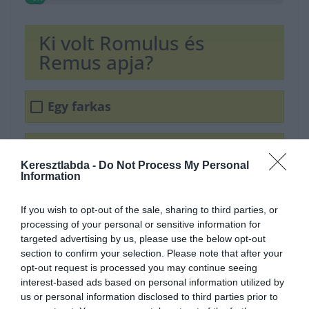
Ki volt Romulus és
Remus apja?
Egy farkas
Jupiter
Keresztlabda -
Do Not Process My Personal
Information
Mars
If you wish to opt-out of the sale, sharing to third parties, or
processing of your personal or sensitive information for
Ha érdekelnek további kvízek,
itt
megtalálod őket.
targeted advertising by us, please use the below opt-out
section to confirm your selection. Please note that after your
Ha érdekel a
Mezbazárral
közös
opt-out request is processed you may continue seeing
nyereményjátékunk,
itt
megtalálod a részleteket.
interest-based ads based on personal information utilized by
us or personal information disclosed to third parties prior to