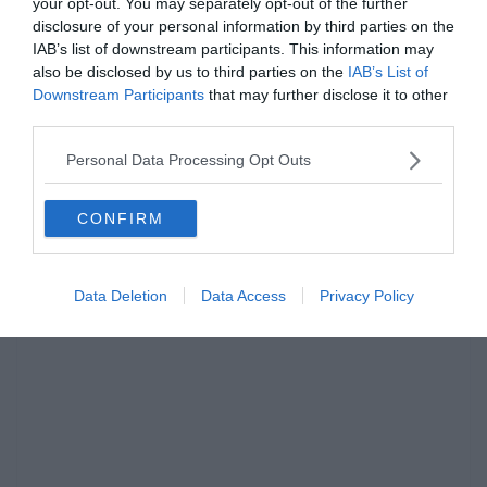
your opt-out. You may separately opt-out of the further
disclosure of your personal information by third parties on the
IAB’s list of downstream participants. This information may
Hirdetés
also be disclosed by us to third parties on the
IAB’s List of
Downstream Participants
that may further disclose it to other
third parties.
Personal Data Processing Opt Outs
CONFIRM
Data Deletion
Data Access
Privacy Policy