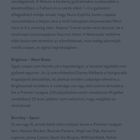
vendégeknek. A Wolves a keskeny győzelmekre szakosodott a
közelmúltban, a Fulham és a Leeds elleni 1–0-s győzelem
elfogadható módja annak, hogy Nuno Espírito Santo csapata
visszataláljon a helyes útra a múlt hónapban elszenvedett West
Ham 4–0-s vereség után. Adama Traoré azóta nem játszott, de a
vasárnapi összecsapáson hasznos lehet. A Newcastle védelme
több lövést tett lehetővé az ellenfeleknek, mint eddig bármelyik
másik csapat, az egész bajnokságban.
Brighton – West Brom
Egyik csapat sem kezdte jól a bajnokságot, a hazaiak legalább már
győztek egyszer. Az új szerződtetésű Danny Welbeck a házigazdák
kispadjáról debütálhat, és játékuk minden szépsége ellenére a
Brightonnak továbbra is szüksége van egy első számú támadóra.
De a Premier League 224 pályafutása során mindössze 44 góllal
rendelkező 29 éves játékos nem valószínű, hogy megfelel az
elvárásnak.
Burnley – Spurs
Itt van egy XI, amely bárki ellen esélyes lenne a Premier League-
ben: Alisson Becker; Ricardo Pereira, Virgil van Dijk, Aymeric
Laporte, Jonny Castro; Kevin De Bruyne, Wilfried Ndidi, Kalvin