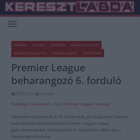
Skip
to
content
ARSENAL
CHELSEA
LIVERPOOL
MANCHESTER CITY
MANCHESTER UNITED
PREMIER LEAGUE
TOTTENHAM
Premier League
beharangozó 6. forduló
2020.10.23.
tetrapofi
Kezdőlap
»
x-archívum
»
Foci
»
Premier League
»
Arsenal
Hétközben lezajlott a BL és EL első forduló, jól vizsgáztak a Chelsea
hazai döntetlenjén kívül minden Premier Leagues csapat
győzedelmeskedett, ki könnyebben, ki nehezebben. Most újra a
bajnokságé a főszerep.