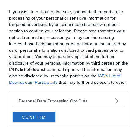
kilátástalannak tűntek a nyitó három mérkőzésen kapott 10 gól
követően, végül van egy pontjuk, viszonylag határozott védelem és
If you wish to opt-out of the sale, sharing to third parties, or
ez az optimizmusuk oka lehet. Az RB Leipzig-től kölcsönvett
processing of your personal or sensitive information for
Ademola Lookman egy remek szólógóllal kezdte a Fulham-beli
targeted advertising by us, please use the below opt-out
pályafutását, a Fulham szinte biztosan megszerezte volna mind a
section to confirm your selection. Please note that after your
három pontot a Sheffield United ellen, ha Mitrovic nem hagyja ki a
opt-out request is processed you may continue seeing
11-est. Az ellenfél formája mindenesetre bíztató a hazaiak
interest-based ads based on personal information utilized by
számára.
us or personal information disclosed to third parties prior to
your opt-out. You may separately opt-out of the further
Liverpool – Sheffield
disclosure of your personal information by third parties on the
IAB’s list of downstream participants. This information may
also be disclosed by us to third parties on the
IAB’s List of
A Liverpool a Sheffield United-et fogadja, miközben Virgil van Dijk
Downstream Participants
that may further disclose it to other
nélkül próbálnak eredményesek lenni, és aligha válogathatott volna
third parties.
megfelelőbb ellenfeleket, mint a Sheffield United, amely az első öt
Premier League-meccsén összesen kétszer talált be. Az élvonal
Personal Data Processing Opt Outs
legtompább csapata, a Pengék is sérülési bajokkal küzdenek. Chris
Wilder ragaszkodik ahhoz, hogy Jürgen Klopp védelmi alapkövének
elvesztése kicsi gond ahhoz képest, hogy John Fleck, Jack O’Connell
CONFIRM
és Lys Mousset nélkül kell terveznie. A rekord igazolás Rhian
Brewster, miután a múlt héten debütált a Fulham ellen, kispadról
léphet pályára korábbi anfieldi klubja ellen, olyan klubért, amelynek