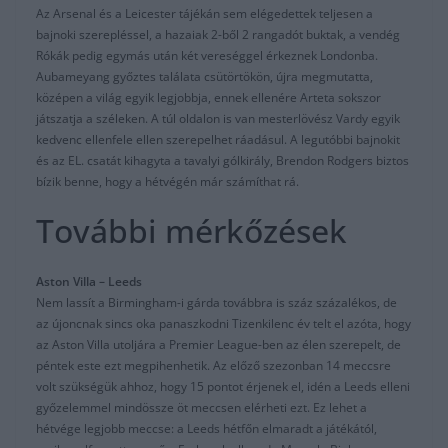
Az Arsenal és a Leicester tájékán sem elégedettek teljesen a
bajnoki szerepléssel, a hazaiak 2-ből 2 rangadót buktak, a vendég
Rókák pedig egymás után két vereséggel érkeznek Londonba.
Aubameyang győztes találata csütörtökön, újra megmutatta,
középen a világ egyik legjobbja, ennek ellenére Arteta sokszor
játszatja a széleken. A túl oldalon is van mesterlövész Vardy egyik
kedvenc ellenfele ellen szerepelhet ráadásul. A legutóbbi bajnokit
és az EL. csatát kihagyta a tavalyi gólkirály, Brendon Rodgers biztos
bízik benne, hogy a hétvégén már számíthat rá.
További mérkőzések
Aston Villa – Leeds
Nem lassít a Birmingham-i gárda továbbra is száz százalékos, de
az újoncnak sincs oka panaszkodni Tizenkilenc év telt el azóta, hogy
az Aston Villa utoljára a Premier League-ben az élen szerepelt, de
péntek este ezt megpihenhetik. Az előző szezonban 14 meccsre
volt szükségük ahhoz, hogy 15 pontot érjenek el, idén a Leeds elleni
győzelemmel mindössze öt meccsen elérheti ezt. Ez lehet a
hétvége legjobb meccse: a Leeds hétfőn elmaradt a játékától,