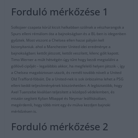
Forduló mérkőzése 1
Solksjaer csapata körül kicsit halkabban szólnak a vészharangok a
Spurs elleni rémálom óta a bajnokságban és a BL-ben is idegenben
győztek. Most viszont a Chelsea ellen hazai pályán kell
bizonyítaniuk. ahol a Manchester United idei eredménye a
bajnokságban: kettőt játszott, kettőt veszített, kilenc gólt kapott.
Timo Werner a múlt hétvégén úgy tűnt hogy kezdi megtalálni a
góllövő cipőjét – legalábbis akkor, ha megfelelő helyen játszik -, így
a Chelsea magabiztosan utazik, és reméli tovább növeli a United
Old Trafford-fóbiáit. De a United-nek is sok önbizalma lehet a PSG
elleni keddi teljesítményének köszönhetően. A legbiztatóbb, hogy
Axel Tuanzebe kiválóan teljesített a középső védelemben, és
miután segített Kylian Mbappé és Neymar leállításában,
megérdemli, hogy több mint egy év múlva kezdjen bajnoki
mérkőzésen is.
Forduló mérkőzése 2