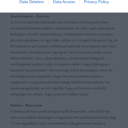
Data Deletion
Data Access
Privacy Policy
minden gólra szüksége van.
Southampton – Everton
Az Everton komoly feladattal néz szembe a Southampton-ban,
amilyenek lehetnek ebben a szakaszban, és nem segít rajta James
Rodríguez sérülés okozta hiánya. A kolumbiai hatalmas szerepet
játszott rajtjukban, és úgy tűnik, otthon érzi magát; hiányozni fog, és
Richarlison is az Everton mellékszereplőinek bizonyítania kell. Alex
Iwobi jelölt a kezdőcsapat tagságra, Carlo Ancelotti pedig ezen a
héten dicsérte, mint „olyan játékost, aki keményen dolgozik …
minőségével segíteni tudja a csapatot abban, hogy jobb legyen
bizonyos helyzetekben”. Bernard egy másik lehetséges csere, és
tanulságos lesz megnézni, hogy bármelyik játékos képes-e
megfelelni a csapattársaik által eddig felállított normáknak. Ha
vasárnap győznek, az azt sugallja, hogy az Everton-nak kellő
mélysége van ahhoz, hogy számolni kelljen velük.
Wolves – Newcastle
A Newcastle bosszantó látogató a Molineux-ban, ahol 2003 óta
nem szenvedtek vereséget. A legutóbbi hat találkozójuk közül négy
1-1-re végződött, míg a másik kettő szűk győzelmet hozott a