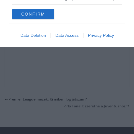
CONFIRM
Data Deletion
Data Access
Privacy Policy
Premier League mezek: Ki miben fog játszani?
Pirlo Tonalit szeretné a Juventushoz