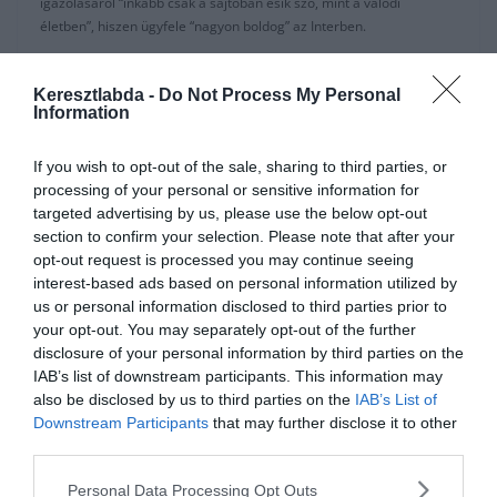
igazolásáról “inkább csak a sajtóban esik szó, mint a valódi
életben”, hiszen ügyfele “nagyon boldog” az Interben.
Az argentin válogatottat már egy ideje pletykálják a Camp Nouba,
és a katalán csapat se tagadta a tárgyalásokat.
Keresztlabda -
Do Not Process My Personal
Information
Úgy néz ki az ügyet a nyárra elfelejtethetjük, mivel lejárt a 111
millió eurós kivásárlási záradék.
If you wish to opt-out of the sale, sharing to third parties, or
processing of your personal or sensitive information for
“Lautaro átigazolásáról inkább csak a médiában esik szó, mint az
targeted advertising by us, please use the below opt-out
életben.”-mondta Carlos Beto Yaque a
La Figura de la Canchának
.
section to confirm your selection. Please note that after your
opt-out request is processed you may continue seeing
“Lautaronak még három évre van szerződése az Interrel, és nagyon
interest-based ads based on personal information utilized by
boldog itt. Nagyon jó szezonja volt, és még mindig ott az Európa
us or personal information disclosed to third parties prior to
Liga, amit remélem megnyer az Inter.”
your opt-out. You may separately opt-out of the further
disclosure of your personal information by third parties on the
Martinez képviselői jövőre szeretnék, ha a játékos a Barcelonában
IAB’s list of downstream participants. This information may
folytatná?
also be disclosed by us to third parties on the
IAB’s List of
Downstream Participants
that may further disclose it to other
“Sose kellett tanácsot adni neki, és nem kell tudnom róla. Mindig is
third parties.
egy kész játékos volt, aki az évek alatt beérett.”
Personal Data Processing Opt Outs