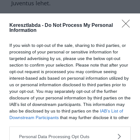
Juventus lehet.
A
Il Giornale sport riportere
, Luigi Gelpa szerint a korábbi
Tottenham Hotspur edzőnek felajánlották a Monaco edzői székét.
Keresztlabda -
Do Not Process My Personal
Information
Ő viszont azt válaszolta, hogy nem fogadhatja el, mert ‘már
elígérkezett egy nagy klubnak’ a következő szezonra.
If you wish to opt-out of the sale, sharing to third parties, or
processing of your personal or sensitive information for
Ez pedig a Juventus lehet, ahol már szóba került Pochettino a múlt
targeted advertising by us, please use the below opt-out
nyáron, amikor végül Maurizio Sarri vette át a Serie A rekordbajnok
section to confirm your selection. Please note that after your
csapatának padját Max Allegritől.
opt-out request is processed you may continue seeing
interest-based ads based on personal information utilized by
Pochettino argentin, de családja Piemonte régióból, Torinóból
us or personal information disclosed to third parties prior to
származik.
your opt-out. You may separately opt-out of the further
disclosure of your personal information by third parties on the
Amikor a Juventus a Spursszel játszott a Bajnokok Ligájában akkor
IAB’s list of downstream participants. This information may
azt nyilatkozta, hogy egy álom lenne a Juvét vezetni.
also be disclosed by us to third parties on the
IAB’s List of
Annak ellenére, hogy Sarri Scudettot nyer(het) az első szezonjában,
Downstream Participants
that may further disclose it to other
a Juve szurkolói és vezetősége nem elégedett a csapat játékával.
third parties.
Personal Data Processing Opt Outs