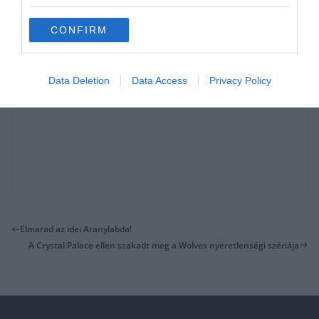
CONFIRM
Data Deletion
Data Access
Privacy Policy
Elmarad az idei Aranylabda!
A Crystal Palace ellen szakadt meg a Wolves nyeretlenségi szériája