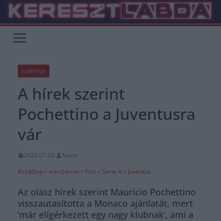
Skip
to
content
JUVENTUS
A hírek szerint
Pochettino a Juventusra
vár
2020.07.20.
Adam
Kezdőlap
»
x-archívum
»
Foci
»
Serie A
»
Juventus
Az olasz hírek szerint Mauricio Pochettino
visszautasította a Monaco ajánlatát, mert
‘már elígérkezett egy nagy klubnak’, ami a