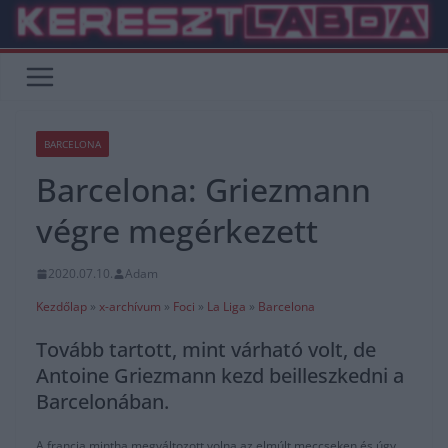
Skip
to
content
BARCELONA
Barcelona: Griezmann
végre megérkezett
2020.07.10.
Adam
Kezdőlap
»
x-archívum
»
Foci
»
La Liga
»
Barcelona
Tovább tartott, mint várható volt, de
Antoine Griezmann kezd beilleszkedni a
Barcelonában.
A francia mintha megváltozott volna az elmúlt meccseken és úgy