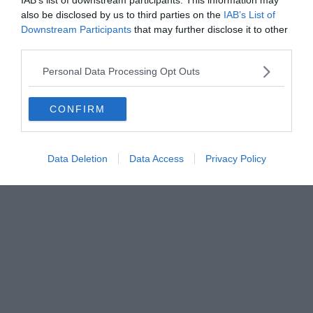
also be disclosed by us to third parties on the
IAB’s List of
Igaz a dolgok nem mindig mentek jól, de mindenki tisztában volt
Downstream Participants
that may further disclose it to other
vele, hogy a Barca nem engedheti meg egy világsztár padon
third parties.
jegelését a szezon legfontosabb szakaszában.
Personal Data Processing Opt Outs
Talán a La Ligát már nem tudják megnyerni, de a Bajnokok
Ligájában még óriási segítség lehet a szezon végén.
CONFIRM
forrás
Data Deletion
Data Access
Privacy Policy