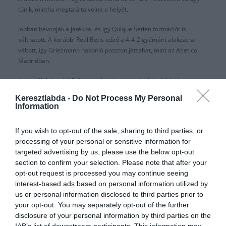
tűnik, mintha megtalálta volna a helyét.
Jobban bevonják a játékba, és így Quique Setién formációt is
válthatott. A korábbi Real Betis edző a 4-4-2 gyémánt alakzatra
váltott, így Griezmann hasonló poszton játszhat, mint az Atletico
Madridban.
Az elmúlt két mérkőzésen jobban koncentrált, közelebb játszott a
büntető területhez és kereste a lehetőségeket, hogy betaláljon.
Keresztlabda -
Do Not Process My Personal
Information
Jobban megértik már egymást Messivel és Suarezzel. Griezmann-
nal a pályán kívül is kiváló kapcsolatot ápolnak, ami fontos volt
If you wish to opt-out of the sale, sharing to third parties, or
Neymarnál is korábban.
processing of your personal or sensitive information for
“Az edző olyan formációt keres amiben mind hárman jobban
targeted advertising by us, please use the below opt-out
érezzük egymást.” -mondta Suarez a Katalán derbi után.
section to confirm your selection. Please note that after your
opt-out request is processed you may continue seeing
“Ez Griezmann első éve itt, és mindig segítettük.”
interest-based ads based on personal information utilized by
us or personal information disclosed to third parties prior to
Pedig pár hete még úgy tűnt, hogy Setién lemondott Griezmannról,
your opt-out. You may separately opt-out of the further
csak a padon volt a Sevilla, a Celta Vigo és az Atletico Madrid ellen
disclosure of your personal information by third parties on the
is.
IAB’s list of downstream participants. This information may