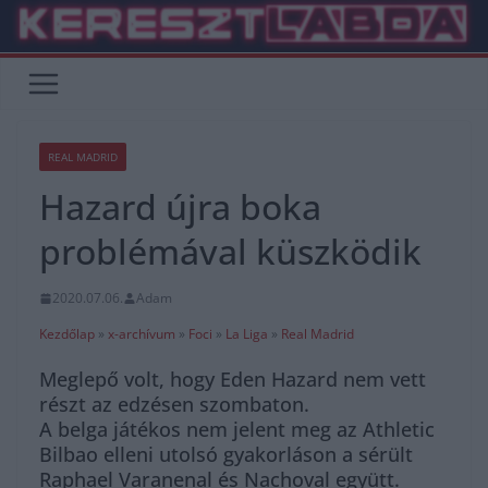
Skip
to
content
REAL MADRID
Hazard újra boka
problémával küszködik
2020.07.06.
Adam
Kezdőlap
»
x-archívum
»
Foci
»
La Liga
»
Real Madrid
Meglepő volt, hogy Eden Hazard nem vett
részt az edzésen szombaton.
A belga játékos nem jelent meg az Athletic
Bilbao elleni utolsó gyakorláson a sérült
Raphael Varanenal és Nachoval együtt.