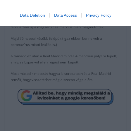
Hazardnak 67 napjába telt felépülni az első boka sérüléséből, amit
még novemberben a PSG ellen szedett össze.
Data Deletion
Data Access
Privacy Policy
Aztán a visszatérése utáni második meccsen, a Levante ellen
februárban újra megsérült és március 5-én megműtötték.
Majd 76 nappal később felépült (igaz ebben benne volt a
koronavírus miatti leállás is.)
A támadó ez után a Real Madrid mind a 4 meccsén pályára lépett,
amíg az Espanyol ellen rúgást nem kapott.
Most második meccsét hagyta ki sorozatban és a Real Madrid
reméli, hogy visszatérhet még a szezon vége előtt.