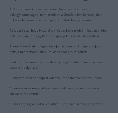
A klubhoz közeli források szerint Hazard csütörtökön
elővigyázatosságból nem került be a Getafe elleni keretbe, de a
Bilbao elleni meccsre már úgy számoltak, hogy visszatér.
Az igazság az, hogy Hazardnak még mindig problémája van a jobb
bokájával, miután egy hete az Espanyol ellen rúgást kapott rá.
A Real Madrid rekord igazolása jó pár hónapot kihagyott a jobb
bokája miatt, márciusban Dallasban meg is műtötték.
Senki se meri megjósolni a klubnál, hogy pontosan mennyi időre
esett ki a belga sztár.
“Remélem csak pár napról van szó.”-mondta szombaton Zidane.
“Edennek most meggyűlik a baja a bokájával, és nem akarunk
kockáztatni semmit.”
“Remélhetőleg kis dolog, és láthatjuk ebben a szezonban játszani.”
“3-4 napot már kihagyott, remélhetőleg hamarosan felépül.”