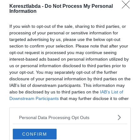
Keresztlabda -
Do Not Process My Personal
“Napról napra figyeljük, nem tudunk többet, mint hogy rúgást
Information
kapott.”
If you wish to opt-out of the sale, sharing to third parties, or
“Óriási veszteség, de remélhetőleg csak pár napra”
processing of your personal or sensitive information for
Zidane viszont aggódik Hazard erőnléti állapotáért:
targeted advertising by us, please use the below opt-out
section to confirm your selection. Please note that after your
“Természetesen senki se akar ilyet ami Hazarddal történik, ez a
opt-out request is processed you may continue seeing
legrosszabb számomra.”
interest-based ads based on personal information utilized by
us or personal information disclosed to third parties prior to
“Nem csak nekem, rengetegen próbálnak segíteni a játékosoknak.”
your opt-out. You may separately opt-out of the further
disclosure of your personal information by third parties on the
“Ez Eden első éve, és segíteni akart a csapatnak. Aztán most, hogy
IAB’s list of downstream participants. This information may
nem teheti meg csalódott.”
also be disclosed by us to third parties on the
IAB’s List of
Downstream Participants
that may further disclose it to other
“Nem gondolom, hogy félne, csak szeretne jó állopotban lenni a
third parties.
játékhoz.”
Personal Data Processing Opt Outs
“Ha nem 100%-os az állapota akkor az rossz neki és mindenkinek.”
“Remélhetőleg hamarosan túl lesz rajta.”
CONFIRM