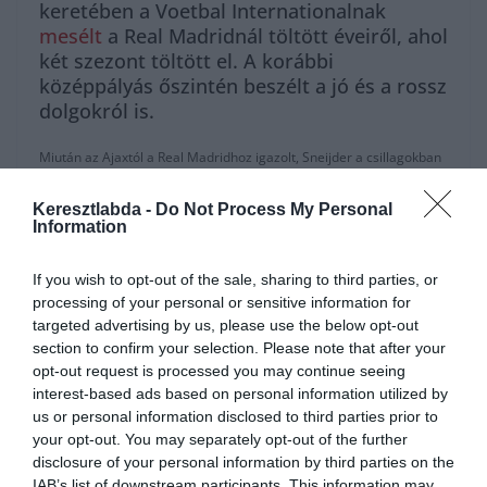
keretében a Voetbal Internationalnak
mesélt
a Real Madridnál töltött éveiről, ahol
két szezont töltött el. A korábbi
középpályás őszintén beszélt a jó és a rossz
dolgokról is.
Miután az Ajaxtól a Real Madridhoz igazolt, Sneijder a csillagokban
járt, könnyedén bekerült a kezdőbe is: “Nem vettem észre, hogy a
madridi éjszakai élet milyen könnyedén beszippantott. Fiatal voltam
Keresztlabda -
Do Not Process My Personal
aki élvezte a sikereket és a figyelmet. Itt valami félre ment. Nem
Information
drogoztam, de az alkohol és a rock ‘n roll más volt. Hozzászoktam
ahhoz az élet stílushoz, mint a Real Madrid egyik sztárja.”
If you wish to opt-out of the sale, sharing to third parties, or
processing of your personal or sensitive information for
“Mindent, amit azokban az időkben tettem, eltusoltak. Még ha
targeted advertising by us, please use the below opt-out
részegen gurultam volna az utcán, és több tízezer eurót költöttem
section to confirm your selection. Please note that after your
volna el, vagy mindenkit meghívtam volna egy körre. Nem
opt-out request is processed you may continue seeing
mondhatom, hogy ellent tudtam volna állni ennek az életnek, és
interest-based ads based on personal information utilized by
általában mindig volt velem másik játékos is, gyakran Guti.”
us or personal information disclosed to third parties prior to
your opt-out. You may separately opt-out of the further
Amíg a pályán jól alakultak a dolgai, a magánéletben már nem.
disclosure of your personal information by third parties on the
Ekkoriban vált el első feleségétől. “Megízleltem a sztárok életét, és
IAB’s list of downstream participants. This information may