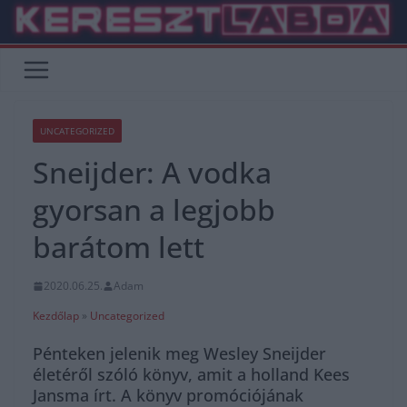
Skip
to
content
UNCATEGORIZED
Sneijder: A vodka
gyorsan a legjobb
barátom lett
2020.06.25.
Adam
Kezdőlap
»
Uncategorized
Pénteken jelenik meg Wesley Sneijder
életéről szóló könyv, amit a holland Kees
Jansma írt. A könyv promóciójának