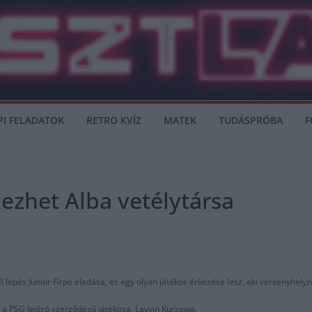
PI FELADATOK
RETRO KVÍZ
MATEK
TUDÁSPRÓBA
F
ezhet Alba vetélytársa
 lépés Junior Firpo eladása, és egy olyan játékos érkezése lesz, aki versenyhelyzet 
an a PSG lejáró szerződésű játékosa, Layvin Kurzawa.