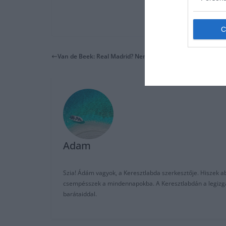
Van de Beek: Real Madrid? Nem mondtam igent senkinek
Adam
Szia! Ádám vagyok, a Keresztlabda szerkesztője. Hiszek abb
csempésszek a mindennapokba. A Keresztlabdán a legizgalm
barátaiddal.