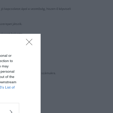
jó kapcsolatot ápol a vezetőség, hiszen ő képviseli
zerepet játszik.
rkezett helyette.
jd a jövőben.
sonal or
ection to
nleg is dolgoznak.
ou may
 personal
elenleg a Camp Nou a prioritás számukra.
out of the
 downstream
B’s List of