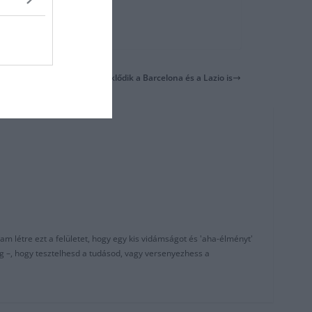
óhírek: Romagnoli iránt érdeklődik a Barcelona és a Lazio is
am létre ezt a felületet, hogy egy kis vidámságot és 'aha-élményt'
g –, hogy tesztelhesd a tudásod, vagy versenyezhess a