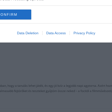
CONFIRM
…
Sajt
Data Deletion
Data Access
Privacy Policy
an, hogy a tanulás lehet játék, és egy jó kvíz a legjobb napi agytorna. Azért hozt
asabb fejtörőket és teszteket gyűjtöm össze neked – a focitól a filmművészeti