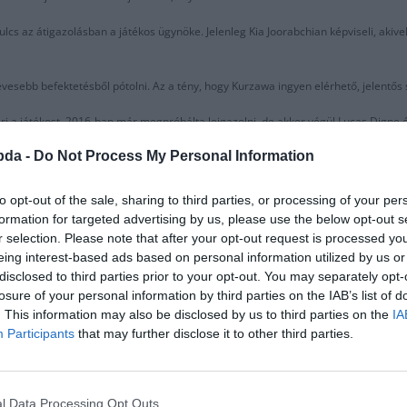
s az átigazolásban a játékos ügynöke. Jelenleg Kia Joorabchian képviseli, akivel 
evesebb befektetésből pótolni. Az a tény, hogy Kurzawa ingyen elérhető, jelentős s
eri a játékost, 2016-ban már megpróbálta leigazolni, de akkor végül Lucas Digne é
bda -
Do Not Process My Personal Information
arcolni a kezdőért. Hasonlóan jelenlegi helyzetéhez a PSG-nél.
utatkozott. A Barca úgy érzi jó opció, de ha mégse válik be,, akkor eladhatják ma
to opt-out of the sale, sharing to third parties, or processing of your per
formation for targeted advertising by us, please use the below opt-out s
egyetlen probléma, hogy a Barcelonának először el kell adniuk valakit, amin jele
r selection. Please note that after your opt-out request is processed y
eing interest-based ads based on personal information utilized by us or
al és a Napoli is érdeklődik a játékos iránt, így nem sokáig fognak várni, bár j
disclosed to third parties prior to your opt-out. You may separately opt-
losure of your personal information by third parties on the IAB’s list of
. This information may also be disclosed by us to third parties on the
IA
Participants
that may further disclose it to other third parties.
l Data Processing Opt Outs