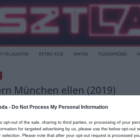
PI FELADATOK
RETRO KVÍZ
MATEK
TUDÁSPRÓBA
F
rn München ellen (2019)
bda -
Do Not Process My Personal Information
to opt-out of the sale, sharing to third parties, or processing of your per
ci imádó látta, mivel ez egy barátságos mérkőzés volt, legendák a legendák ellen
formation for targeted advertising by us, please use the below opt-out s
r selection. Please note that after your opt-out request is processed y
szemben, és 5-0-ra verte a “Vörös Ördögök” a Bayernt.