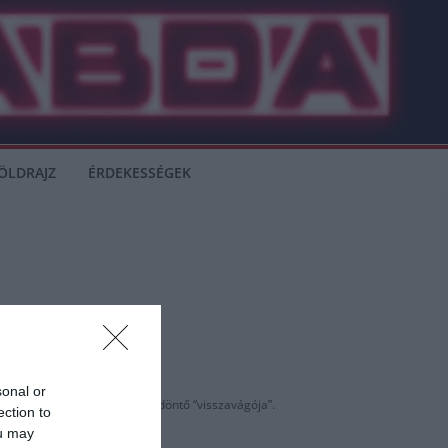
ÖLDRAJZ
ÉRDEKESSÉGEK
sonal or
 az 1999-es Bajnokok Ligája döntő “visszavágója”.
ection to
ou may