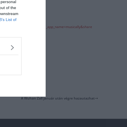
 personal
out of the
 downstream
B’s List of
utm_medium=android&share_app_name=musically&share
A Wuhan Zall január után végre hazautazhat