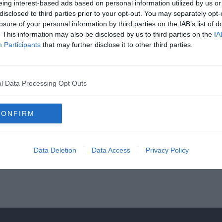
eing interest-based ads based on personal information utilized by us or
disclosed to third parties prior to your opt-out. You may separately opt-
losure of your personal information by third parties on the IAB’s list of
. This information may also be disclosed by us to third parties on the
IA
2930999557?
Participants
that may further disclose it to other third parties.
imestamp=1584087658&utm_source=messenger&utm_campaign=client_share&
l Data Processing Opt Outs
CONFIRM
Data Deletion
Data Access
Privacy Policy