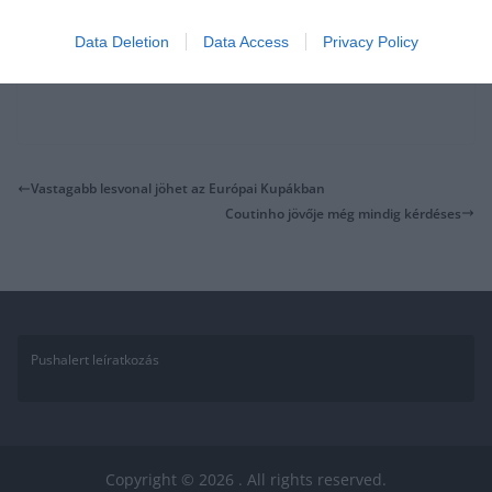
Data Deletion
Data Access
Privacy Policy
Vastagabb lesvonal jöhet az Európai Kupákban
Coutinho jövője még mindig kérdéses
Pushalert leíratkozás
Copyright © 2026
. All rights reserved.