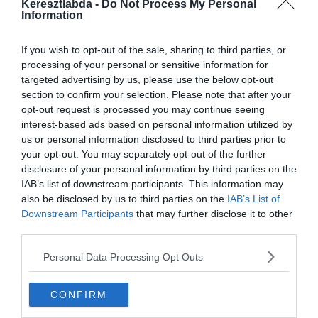
végül 2:1-re győzőt Argentínában.
Keresztlabda -
Do Not Process My Personal
Information
A 18 éves játékos az U17-es brazil válogatottban lejátszott 10
meccsen 6 góljával hívta fel magára a figyelmet, igaz,, a brazil
If you wish to opt-out of the sale, sharing to third parties, or
bajnokságban még csak 4 meccsen játszott.
processing of your personal or sensitive information for
targeted advertising by us, please use the below opt-out
A Gazzetta dello Sport újságírója,
Nicoló Schira
szerint Fabio
section to confirm your selection. Please note that after your
Paratici fél millió Eurós kölcsön ajánlatot tett a Santosnak a
opt-out request is processed you may continue seeing
játékosért 14 millió Eurós kötelező vételi opcióval.
interest-based ads based on personal information utilized by
us or personal information disclosed to third parties prior to
Schira szerint az, hogy Jorgenak nincs európai útlevele
your opt-out. You may separately opt-out of the further
megbonyolítja a leigazolását, de a Juve próbálja lezárni az üzletet
disclosure of your personal information by third parties on the
az anyján és egyben ügynökén, Athena Karinán keresztül.
IAB’s list of downstream participants. This information may
also be disclosed by us to third parties on the
IAB’s List of
Downstream Participants
that may further disclose it to other
third parties.
Personal Data Processing Opt Outs
CONFIRM