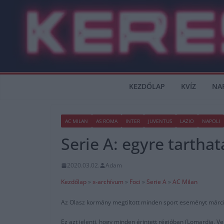
Skip
to
content
KEZDŐLAP
KVÍZ
NA
AC MILAN
AS ROMA
INTER
JUVENTUS
LAZIO
NAPOLI
Serie A: egyre tartha
2020.03.02.
Adam
Kezdőlap
»
x-archívum
»
Foci
»
Serie A
»
AC Milan
Az Olasz kormány megtiltott minden sport eseményt március 
Ez azt jelenti, hogy minden érintett régióban (Lomardia,