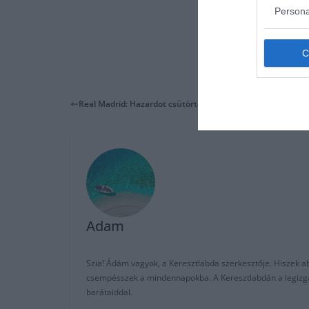
Persona
Real Madrid: Hazardot csütörtökön műtik
Adam
Szia! Ádám vagyok, a Keresztlabda szerkesztője. Hiszek abb
csempésszek a mindennapokba. A Keresztlabdán a legizgalm
barátaiddal.