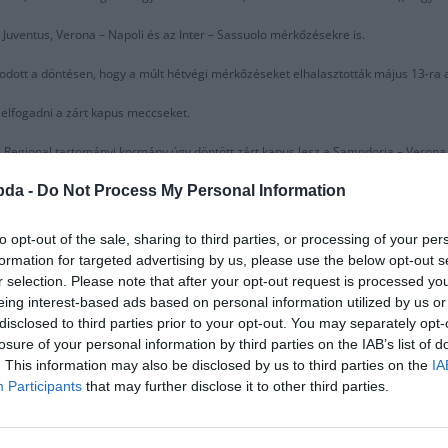
– Juventus, Verona – Napoli és az Inter – Sassuolo mérkőzésekre is.
odott a döntésen, hogy a múlt hétvégi mérkőzéseket elhalasztották május 13-ra ah
k elfogadni a zárt kapus meccseket.
ea Regional tartományi kormány úgy döntött zárt kapus lesz a Sampdoria – Verona 
t a Juventus – Inter, a Milan – Genoa, az Udinese – Fiorentina, a Sassuolo – Bre
bda -
Do Not Process My Personal Information
ban, de a helyzet kezd tarthatatlanná válni.
to opt-out of the sale, sharing to third parties, or processing of your per
tott mérkőzések lejátszására, különösen, hogy a nyáron ott lesz az Európa Bajn
formation for targeted advertising by us, please use the below opt-out s
r selection. Please note that after your opt-out request is processed y
Juventus és a Roma európai kupameccseit is figyelembe kell venni.
eing interest-based ads based on personal information utilized by us or
disclosed to third parties prior to your opt-out. You may separately opt-
Kupában még ezen a héten…
losure of your personal information by third parties on the IAB’s list of
. This information may also be disclosed by us to third parties on the
IA
Participants
that may further disclose it to other third parties.