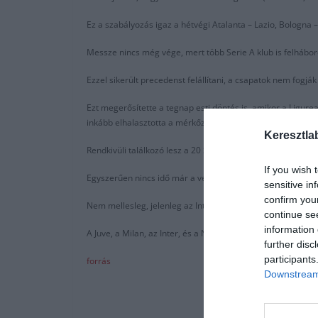
Ez a szabályozás igaz a hétvégi Atalanta – Lazio, Bologna 
Messze nincs még vége, mert több Serie A klub is felhábor
Ezzel sikerült precedenst felállítani, a csapatok nem fogjá
Ezt megerősítette a tegnap esti döntés is, amikor a Ligur
inkább elhalasztotta a mérkőzést május 13-ra csak úgy min
Keresztla
Rendkivüli találkozó lesz a 20 Serie A klubbal szerdán Rómá
If you wish 
Egyszerűen nincs idő már a versenynaptárban az elhalaszta
sensitive in
confirm you
Nem mellesleg, jelenleg az Inter, a Napoli, az Atalanta, a 
continue se
information 
A Juve, a Milan, az Inter, és a Napoli is játszik az Olasz 
further disc
participants
forrás
Downstream 