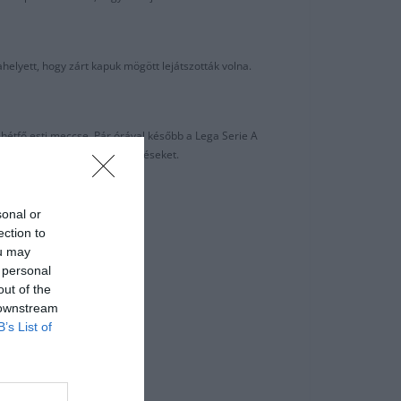
elyett, hogy zárt kapuk mögött lejátszották volna.
hétfő esti meccse. Pár órával később a Lega Serie A
scia és a Parma – SPAL mérkőzéseket.
sonal or
okság is.
ection to
ou may
 personal
out of the
 downstream
B’s List of