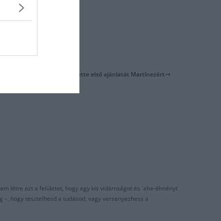
Barcelona: a klub megtette első ajánlatát Martínezért
am létre ezt a felületet, hogy egy kis vidámságot és 'aha-élményt'
g –, hogy tesztelhesd a tudásod, vagy versenyezhess a