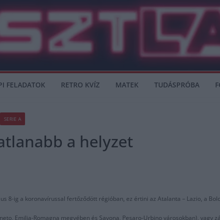
PI FELADATOK
RETRO KVÍZ
MATEK
TUDÁSPRÓBA
F
SERIE A
tatlanabb a helyzet
8-ig a koronavírussal fertőződött régióban, ez értini az Atalanta – Lazio, a Bol
 Veneto, Emilia-Romagna megyében és Savona, Pesaro-Urbino városokban), vagy zá