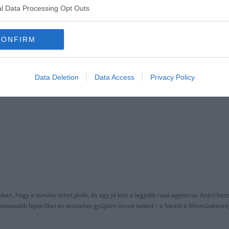
l Data Processing Opt Outs
CONFIRM
Data Deletion
Data Access
Privacy Policy
an, hogy a tanulás lehet játék, és egy jó kvíz a legjobb napi agytorna. Azért hozt
asabb fejtörőket és teszteket gyűjtöm össze neked – a focitól a filmművészeti