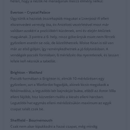
héten, hogy a nézők ne maradjanak meccs élmény nélkül.
Everton – Crystal Palace
Úgy tűnik a hazaiak összekapták magukat a Liverpool ifi ellen
elszenvedett vereség óta, és Ancelotti vezérletével most már
valóban azokért a pozíciókért küzdenek, ami év elején kitűztek
maguknak. 3 pontra a 6. hely, rossz gólarányuk miatt nem férnek
győzelem esetén se oda, de közelíthetnek. Moise Kean is túl van
már az első gólján, így reménykedhetnek a jó folytatásban. A
vendégek pocsék formában, 6 mérkőzés óta nyeretlenek, és lassan
lefele kell nézniük a tabellát.
Brighton – Watford
Pocsék formában a Brighton is, elmúlt 10 mérkőzésen egy
győzelem, azt a Watfordot fogadják, akinek kicsit megakadt a
feltámadása, a legutóbbi két bajnokiját bukta, ebből az Aston Villa
elleni fájóbb, hisz közvetlen rivális a kiesés elleni harcban.
Legutóbbi hat egymás elleni mérkőzésükön maximum az egyik
csapat talált csak be.
Sheffield – Bournemouth
Csak nem akar kipukkadni a hazai csapat, még mindig