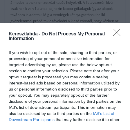
álmodozhatnak nemzetközi kupás helyekről. A listavezetőn kívül
csak nekik van 1 alatt a bajnokin kapott gólátlaguk így az alapok
továbbra is adottak. Míg a vendégek két nyugtatónak beillő
győzelemmel próbáltak eltávolodni a kieső zónától, hogy közben az
FA kupában elbúcsúztak valószínüleg inkább megnyugvás.
Hatodjára játszanak egymás ellen a Sheffield még veretlen.
Keresztlabda -
Do Not Process My Personal
Information
Manchester City – West Ham
Kicsit motivációs gondok látszódnak Guardiola együttesénél, amin
If you wish to opt-out of the sale, sharing to third parties, or
nem segít, hogy az edző lépten nyomon hangoztatja a bajnokság
processing of your personal or sensitive information for
elment már. Zajos VAR döntésekkel és nem döntésekkel teli vesztes
targeted advertising by us, please use the below opt-out
rangadón vannak túl a kékek. A fókusz már valószínüleg a szünet
section to confirm your selection. Please note that after your
utáni meccseken van, sorrendben egy Leicester elleni rangadó,
opt-out request is processed you may continue seeing
Madrid elleni BL nyolcaddöntő és egy ligakupa döntő vár a kékekre.
interest-based ads based on personal information utilized by
Nem a Kalapácsosok sikerét jósolja az a tény, hogy 10 meccs 10
us or personal information disclosed to third parties prior to
City siker a párharcuk közelmúltbeli mérlege.
your opt-out. You may separately opt-out of the further
disclosure of your personal information by third parties on the
Kialakult a
IAB’s list of downstream participants. This information may
also be disclosed by us to third parties on the
IAB’s List of
nyolcaddöntők
Downstream Participants
that may further disclose it to other
third parties.