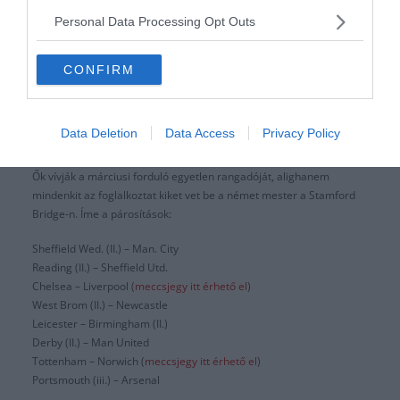
párosítása az FA
Personal Data Processing Opt Outs
kupában
CONFIRM
A hétközbeni FA kupa újrajátszások Klopp és az FA csatájától voltak
hangosak. Mint ismert a német edző nyaralni küldte fiait, viszont a
fiatalok kitettek magukért megint, így továbbjutott a Liverpool,
Data Deletion
Data Access
Privacy Policy
teltházzal és tévéközvetítés nélkül.
Ők vívják a márciusi forduló egyetlen rangadóját, alighanem
mindenkit az foglalkoztat kiket vet be a német mester a Stamford
Bridge-n. Íme a párosítások:
Sheffield Wed. (II.) – Man. City
Reading (II.) – Sheffield Utd.
Chelsea – Liverpool (
meccsjegy itt érhető el
)
West Brom (II.) – Newcastle
Leicester – Birmingham (II.)
Derby (II.) – Man United
Tottenham – Norwich (
meccsjegy itt érhető el
)
Portsmouth (iii.) – Arsenal