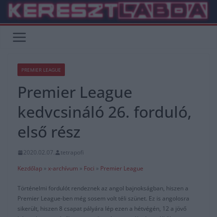
Skip
to
content
PREMIER LEAGUE
Premier League
kedvcsináló 26. forduló,
első rész
2020.02.07.
tetrapofi
Kezdőlap
»
x-archívum
»
Foci
»
Premier League
Történelmi fordulót rendeznek az angol bajnokságban, hiszen a
Premier League-ben még sosem volt téli szünet. Ez is angolosra
sikerült, hiszen 8 csapat pályára lép ezen a hétvégén, 12 a jövő