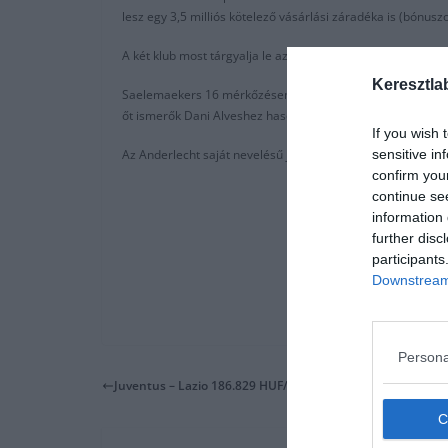
lesz egy 3,5 milliós kötelező vásárlási záradéka is (bónuszo
A két klub most tárgyalja le az utolsó részleteket a játékoss
Keresztla
Saelemaekers 16 mérkőzésen lépett pályára az idei bajnoksá
őt ismerők Dani Alveshez hasonlítják.
If you wish 
sensitive in
Az Anderlecht saját nevelésű játékosa és 7-szer lépett pál
confirm you
continue se
information 
further disc
participants
Downstream 
Persona
Juventus – Lazio 186.829 HUF/főtől (Repjegy, 3 éjszaka szál