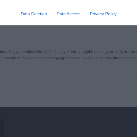
Data Deletion
Data Access
Privacy Policy
an, hogy a tanulás lehet játék, és egy jó kvíz a legjobb napi agytorna. Azért hozt
asabb fejtörőket és teszteket gyűjtöm össze neked – a focitól a filmművészeti