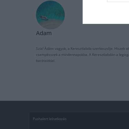
Adam
Szia! Ádám vagyok, a Keresztlabda szerkesztője. Hiszek abb
csempésszek a mindennapokba. A Keresztlabdán a legizgalm
barátaiddal.
Pushalert leíratkozás