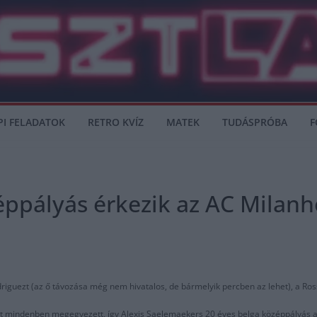
PI FELADATOK
RETRO KVÍZ
MATEK
TUDÁSPRÓBA
F
éppályás érkezik az AC Milanh
riguezt (az ő távozása még nem hivatalos, de bármelyik percben az lehet), a Ross
ht mindenben megegyezett, így Alexis Saelemaekers 20 éves belga középpályás az 