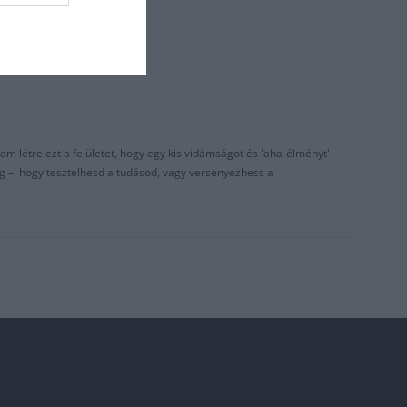
am létre ezt a felületet, hogy egy kis vidámságot és 'aha-élményt'
g –, hogy tesztelhesd a tudásod, vagy versenyezhess a