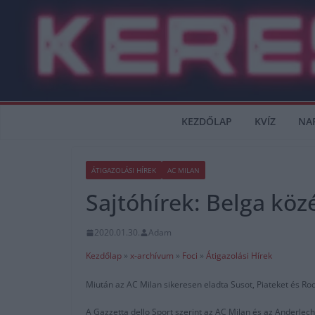
Skip
to
content
KEZDŐLAP
KVÍZ
NA
ÁTIGAZOLÁSI HÍREK
AC MILAN
Sajtóhírek: Belga köz
2020.01.30.
Adam
Kezdőlap
»
x-archívum
»
Foci
»
Átigazolási Hírek
Miután az AC Milan sikeresen eladta Susot, Piateket és Rod
A Gazzetta dello Sport szerint az AC Milan és az Anderlec