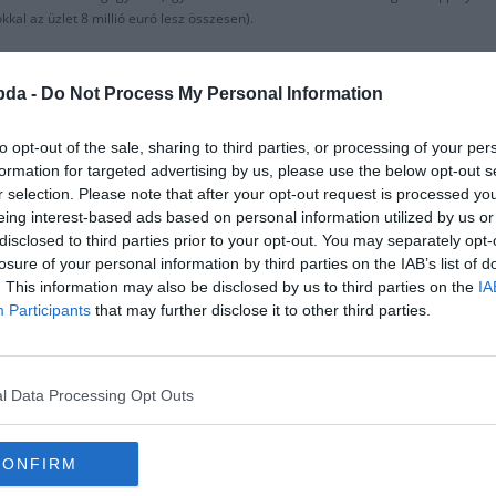
kkal az üzlet 8 millió euró lesz összesen).
al, aztán aláírás és hivatalos bejelentés következik.
bda -
Do Not Process My Personal Information
gban és ezeken 2 gólt szerzett. Igazi jolly joker: tud játszani a jobb oldalon, el
to opt-out of the sale, sharing to third parties, or processing of your per
formation for targeted advertising by us, please use the below opt-out s
yára a Belga U21-es válogatottban.
r selection. Please note that after your opt-out request is processed y
eing interest-based ads based on personal information utilized by us or
disclosed to third parties prior to your opt-out. You may separately opt-
losure of your personal information by third parties on the IAB’s list of
. This information may also be disclosed by us to third parties on the
IA
Participants
that may further disclose it to other third parties.
l Data Processing Opt Outs
lás, belépőjegy)
CONFIRM