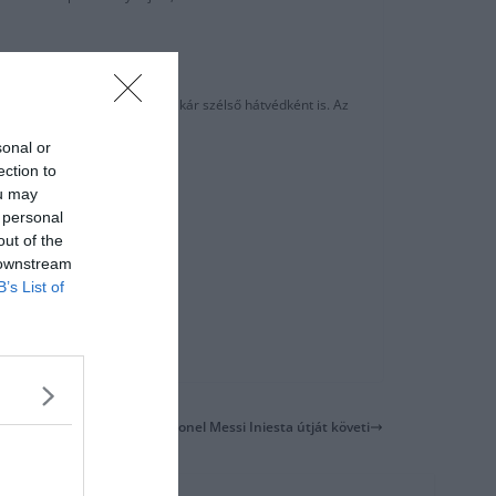
őrébb, középpályásként vagy akár szélső hátvédként is. Az
sonal or
ection to
ou may
 personal
out of the
 downstream
B’s List of
Lionel Messi Iniesta útját követi