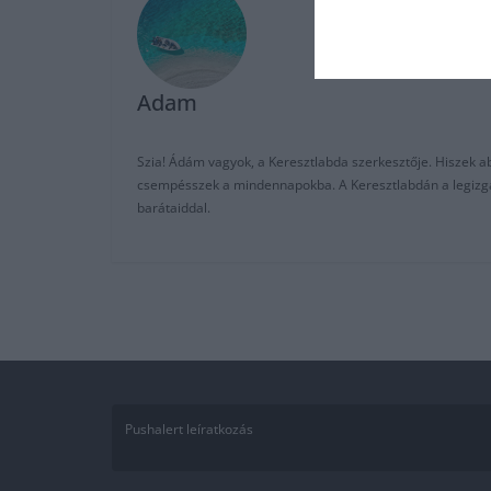
Adam
Szia! Ádám vagyok, a Keresztlabda szerkesztője. Hiszek abb
csempésszek a mindennapokba. A Keresztlabdán a legizgalm
barátaiddal.
Pushalert leíratkozás