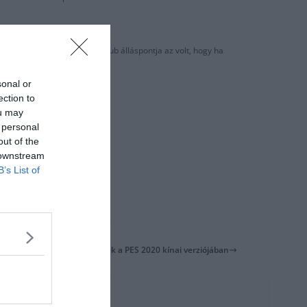
héten, de eddig a katalán klub álláspontja az volt, hogy ha
sonal or
ection to
ou may
 personal
out of the
 downstream
B’s List of
Özilt kivették a PES 2020 kínai verziójában