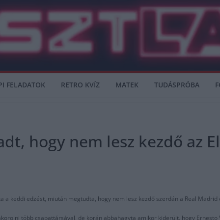
PI FELADATOK
RETRO KVÍZ
MATEK
TUDÁSPRÓBA
F
kadt, hogy nem lesz kezdő az E
yta a keddi edzést, miután megtudta, hogy nem lesz kezdő szerdán a Real Madrid 
korolni több csapattársával, de korán abbahagyta amikor kiderült, hogy Ernesto