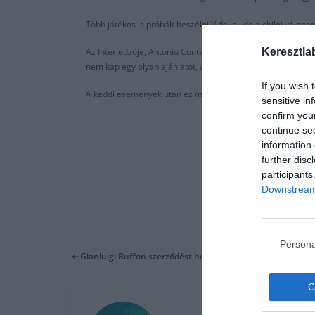
Több játékos is próbált beszélni Vidallal, de a chilei váloga
Az Inter edzője, Antonio Conte szeretné csapatában és a pá
Keresztla
nem kap egy olyan ajánlatot, amire nem tud nemet mondan
If you wish 
A keddi események után ez megváltozhat.
sensitive in
confirm you
continue se
information 
further disc
participants
Downstream 
Persona
Gianluigi Buffon szerződést hosszabbíthat?