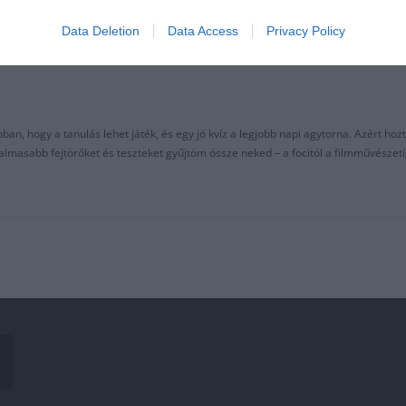
Data Deletion
Data Access
Privacy Policy
an, hogy a tanulás lehet játék, és egy jó kvíz a legjobb napi agytorna. Azért hozt
asabb fejtörőket és teszteket gyűjtöm össze neked – a focitól a filmművészeti