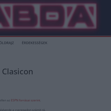
ÖLDRAJZ
ÉRDEKESSÉGEK
l Clasicon
ellen az
ESPN forrásai szerint
.
 Valverde a cserepadon számít rá.