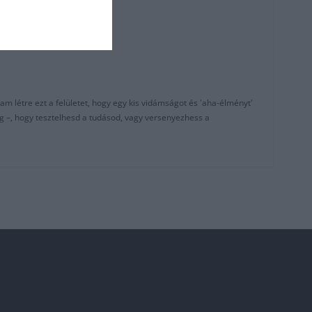
am létre ezt a felületet, hogy egy kis vidámságot és 'aha-élményt'
g –, hogy tesztelhesd a tudásod, vagy versenyezhess a