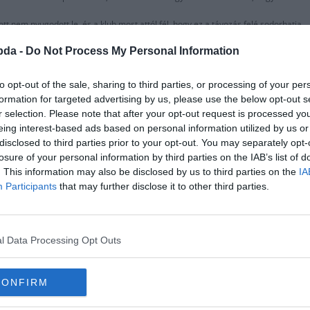
tott nem nyugodott le, és a klub most attól fél, hogy ez a távozás felé sodorhatja.
ros már dolgozott együtt a Juventusnál. A két klub már tárgyalt egymással a múlt 
bda -
Do Not Process My Personal Information
i, akkor marad a játékos a Barcánál.
to opt-out of the sale, sharing to third parties, or processing of your per
formation for targeted advertising by us, please use the below opt-out s
r selection. Please note that after your opt-out request is processed y
eing interest-based ads based on personal information utilized by us or
disclosed to third parties prior to your opt-out. You may separately opt-
losure of your personal information by third parties on the IAB’s list of
. This information may also be disclosed by us to third parties on the
IA
Participants
that may further disclose it to other third parties.
l Data Processing Opt Outs
CONFIRM