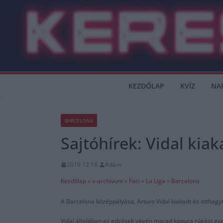
Skip
to
content
KEZDŐLAP
KVÍZ
NA
BARCELONA
Sajtóhírek: Vidal kia
2019.12.18.
Adam
Kezdőlap
»
x-archívum
»
Foci
»
La Liga
»
Barcelona
A Barcelona középpályása, Arturo Vidal kiakadt és otthag
Vidal általában az edzések végén marad kapura rúgást gya