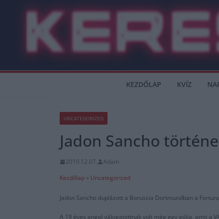
Skip
to
content
KEZDŐLAP
KVÍZ
NA
UNCATEGORIZED
Jadon Sancho történe
2019.12.07.
Adam
Kezdőlap
»
Uncategorized
Jadon Sancho duplázott a Borussia Dortmundban a Fortuna Du
A 19 éves angol válogatottnak volt még egy gólja, amit a VA