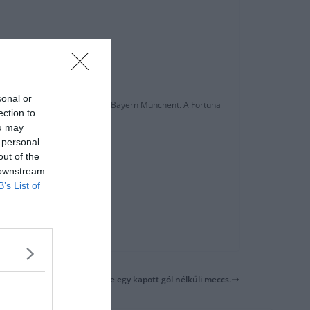
 Thon (20).
sonal or
ve a 6. helyen lévő címvédőt, a Bayern Münchent. A Fortuna
ection to
ou may
 personal
out of the
 downstream
B’s List of
Jürgen Klopp: Végre egy kapott gól nélküli meccs.