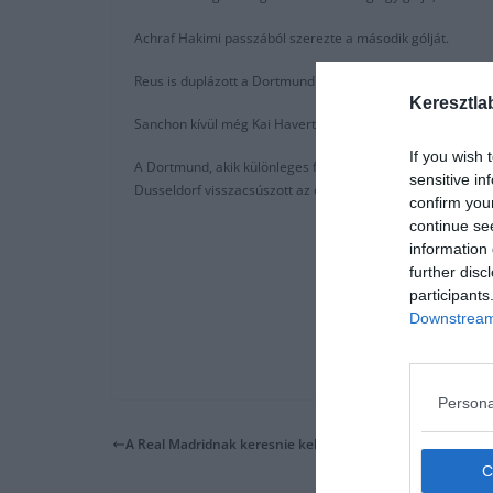
Achraf Hakimi passzából szerezte a második gólját.
Reus is duplázott a Dortmundban, Thorgan Hazard szintén 
Keresztla
Sanchon kívül még Kai Havertz jutott el tinédzserként legalá
If you wish 
A Dortmund, akik különleges fekete mezt viseltek a klub al
sensitive in
Dusseldorf visszacsúszott az egyik kieső helyre.
confirm you
continue se
information 
further disc
participants
Downstream 
Persona
A Real Madridnak keresnie kell 200 millió eurót