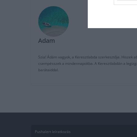
Adam
Szia! Ádám vagyok, a Keresztlabda szerkesztője. Hiszek abb
csempésszek a mindennapokba. A Keresztlabdán a legizgalm
barátaiddal.
Pushalert leíratkozás