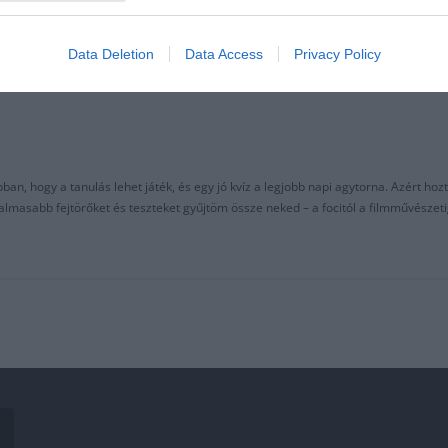
Data Deletion
Data Access
Privacy Policy
an, hogy a tanulás lehet játék, és egy jó kvíz a legjobb napi agytorna. Azért hozt
asabb fejtörőket és teszteket gyűjtöm össze neked – a focitól a filmművészeti