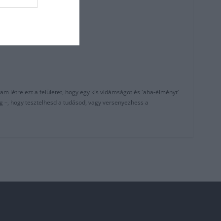
am létre ezt a felületet, hogy egy kis vidámságot és 'aha-élményt'
g –, hogy tesztelhesd a tudásod, vagy versenyezhess a