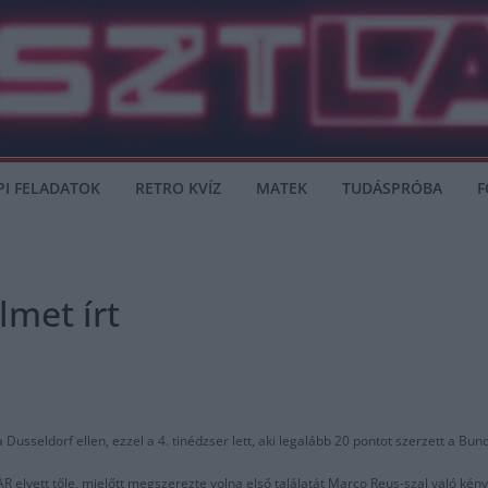
PI FELADATOK
RETRO KVÍZ
MATEK
TUDÁSPRÓBA
F
lmet írt
sseldorf ellen, ezzel a 4. tinédzser lett, aki legalább 20 pontot szerzett a Bun
R elvett tőle, mielőtt megszerezte volna első találatát Marco Reus-szal való kény