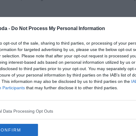
betalált, így végül a Dortmund könnyedén győzött 5:0-ra.
bda -
Do Not Process My Personal Information
bb 20 gólig (24-nél tart), illetve a már rég visszavonult Horts Koppel (24) és Olaf
to opt-out of the sale, sharing to third parties, or processing of your per
apításának 110. évfordulója alkalmából, a 3. helyre lépett fel, 2 ponttal megelőz
formation for targeted advertising by us, please use the below opt-out s
r selection. Please note that after your opt-out request is processed y
eing interest-based ads based on personal information utilized by us or
disclosed to third parties prior to your opt-out. You may separately opt-
losure of your personal information by third parties on the IAB’s list of
. This information may also be disclosed by us to third parties on the
IA
Participants
that may further disclose it to other third parties.
l Data Processing Opt Outs
CONFIRM