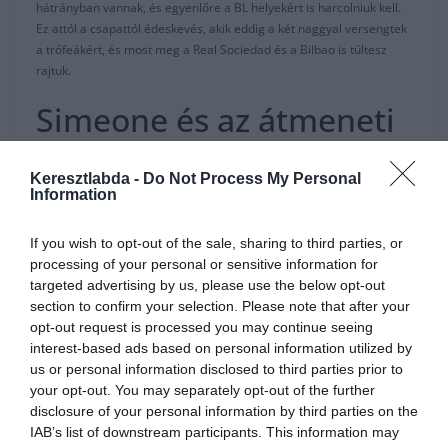
hátrányban vannak, és egyenlőre a BL helyekért is harcolniuk kell.
Ez attól a csapattól édeskevés, akik eddig a két naggyal versengtek
a trófeákért, és most meg a Real Sociedad és a Bilbao is túltesz
rajtuk.
Simeone és az átmeneti
időszak
Keresztlabda -
Do Not Process My Personal
Information
Griezmann , Rodri és Lucas Hernández távozása érzékenyen
érintette a csapatot. A helyükre szerződtetett játékosok meg nem
If you wish to opt-out of the sale, sharing to third parties, or
tudják megfelelően pótolni őket. Simeonénak egy teljesen új
processing of your personal or sensitive information for
védelemmel kell dolgoznia, és az új játékosait is hozzá kell
targeted advertising by us, please use the below opt-out
szoktatnia a stílusához. De még a döntései következményével is
section to confirm your selection. Please note that after your
szembesítik a szurkolói. Például a Barca ellen lecserélte Joao
opt-out request is processed you may continue seeing
Félixet, ami nem tettszett a matracosok ultráinak. A portugál
interest-based ads based on personal information utilized by
támadó, akit 120 millió euróért szerződtettek a nyáron, ezidáig még
us or personal information disclosed to third parties prior to
nem hozta azt a szintet, amit a Benficában mutatott.
your opt-out. You may separately opt-out of the further
disclosure of your personal information by third parties on the
A csapat igazán kirívó problémája a góltalanság. 15 játéknapon
IAB’s list of downstream participants. This information may
csak 16 gólnál járnak, plusz 6 gólt rúgtak a bajnokságon kívül.