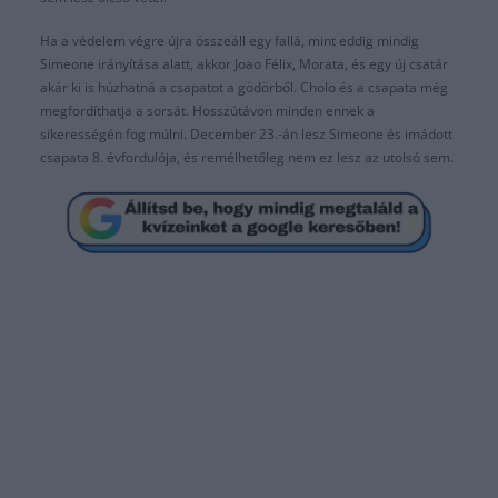
Ha a védelem végre újra összeáll egy fallá, mint eddig mindig
Simeone irányítása alatt, akkor Joao Félix, Morata, és egy új csatár
akár ki is húzhatná a csapatot a gödörből. Cholo és a csapata még
megfordíthatja a sorsát. Hosszútávon minden ennek a
sikerességén fog múlni. December 23.-án lesz Simeone és imádott
csapata 8. évfordulója, és remélhetőleg nem ez lesz az utolsó sem.