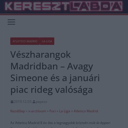
Skip
to
content
ATLETICO MADRID
LA LIGA
Vészharangok
Madridban – Avagy
Simeone és a januári
piac rideg valósága
2019.12.05.
papesz
Kezdőlap
»
x-archívum
»
Foci
»
La Liga
»
Atletico Madrid
Az Atletico Madrid 8 év óta a legnagyobb krízisén esik át éppen