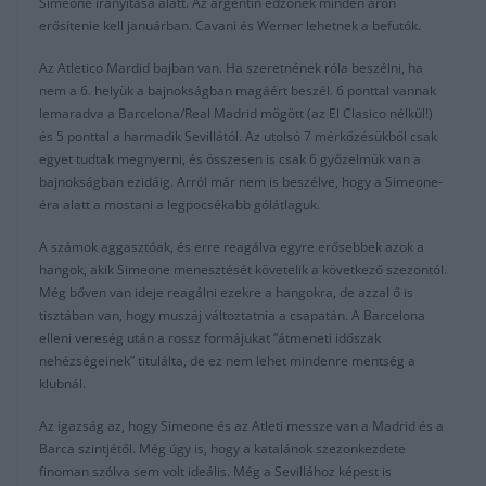
Simeone irányítása alatt. Az argentin edzőnek minden áron
erősítenie kell januárban. Cavani és Werner lehetnek a befutók.
Az Atletico Mardid bajban van. Ha szeretnének róla beszélni, ha
nem a 6. helyük a bajnokságban magáért beszél. 6 ponttal vannak
lemaradva a Barcelona/Real Madrid mögött (az El Clasico nélkül!)
és 5 ponttal a harmadik Sevillától. Az utolsó 7 mérkőzésükből csak
egyet tudtak megnyerni, és összesen is csak 6 győzelmük van a
bajnokságban ezidáig. Arról már nem is beszélve, hogy a Simeone-
éra alatt a mostani a legpocsékabb gólátlaguk.
A számok aggasztóak, és erre reagálva egyre erősebbek azok a
hangok, akik Simeone menesztését követelik a következő szezontól.
Még bőven van ideje reagálni ezekre a hangokra, de azzal ő is
tisztában van, hogy muszáj változtatnia a csapatán. A Barcelona
elleni vereség után a rossz formájukat “átmeneti időszak
nehézségeinek” titulálta, de ez nem lehet mindenre mentség a
klubnál.
Az igazság az, hogy Simeone és az Atleti messze van a Madrid és a
Barca szintjétől. Még úgy is, hogy a katalánok szezonkezdete
finoman szólva sem volt ideális. Még a Sevillához képest is