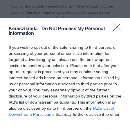
“Leot félrefordították.” -mondta Suarez. “Fel kéne fogni, hogy Leo
abban a pillanatban kapta meg az Aranylabdát, egyszerre volt
boldog és ideges, mert végül is, Ő is csak egy ember, mint mi.
Szerintem Leo Messi játékát még jó ideig élvezhetjük.”
Keresztlabda -
Do Not Process My Personal
Information
A csapatról: “Nehéz három sorozatot megnyerni, nem könnyű a
Bajnokok Ligájában elsőnek lenni. Nagyon nehéz. Rosszul esett
If you wish to opt-out of the sale, sharing to third parties, or
nekünk, ami az utóbbi két szezonban volt. Az 100%-ra a mi hibán
processing of your personal or sensitive information for
volt és tudjuk, hogy meg kell változtatnunk a helyzetet.”
targeted advertising by us, please use the below opt-out
A lehetséges csatár igazolásról: “Ha jön egy új csapattárs, akivel
section to confirm your selection. Please note that after your
versenyeznem kell, akkor ugyan az a nyomás lesz rajtam, mintha
opt-out request is processed you may continue seeing
három naponta játszanom kellene. Gondolni kell a klub jövőjére is.
interest-based ads based on personal information utilized by
Mint a csapat rajongója, akit mindig nagyszerűen kezeltek… a
us or personal information disclosed to third parties prior to
legjobb az lenne, ha jönne egy fiatal támadó, akinek meg lenne az
your opt-out. You may separately opt-out of the further
esélye, hogy a Barca kilencese legyen, ha én már nem vagyok itt.”
disclosure of your personal information by third parties on the
IAB’s list of downstream participants. This information may
Messiről: “A hat Aranylabdás képe lenyűgözött, az valami
also be disclosed by us to third parties on the
IAB’s List of
különleges. Amit Ő csinál az történelem. Mint barát és csapattárs
Downstream Participants
that may further disclose it to other
ez óriási büszkeséggel tölt el.”
third parties.