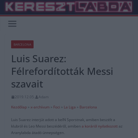
Skip
to
content
BARCELONA
Luis Suarez:
Félrefordították Messi
szavait
2019.12.05.
Adam
Kezdőlap
»
x-archívum
»
Foci
»
La Liga
»
Barcelona
Luis Suarez interjút adott a beIN Sporstnak, amiben beszélt a
klubról és Leo Messi beszédéről, amiben
a koráról nyilatkozott
az
Aranylabda átadó ünnepségen.