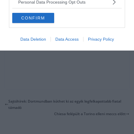
Personal Data Processing Opt Outs
CONFIRM
Data Deletion
Data Access
Privacy Policy
Sajtóhírek: Dortmundban köthet ki az egyik legfelkapottabb fiatal
támadó
Chiesa felépült a Torino elleni meccs előtt