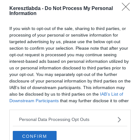
A 24 éves játékos izom sérüléssel küzd és legutóbb november 11-
én a Borussia Dortmund elleni Bajnokok Ligája mérkőzésen lépett
Keresztlabda -
Do Not Process My Personal
Information
pályára.
A legfrissebb hírek szerint a játékos még mindig fájdalmat érez a
If you wish to opt-out of the sale, sharing to third parties, or
combjában, így Németországba utazott, hogy megvizsgálják és
processing of your personal or sensitive information for
kiderítsék a valódi problémát.
targeted advertising by us, please use the below opt-out
section to confirm your selection. Please note that after your
Sensi szeretne az új évben rögtön csapata rendelkezésére állni és
opt-out request is processed you may continue seeing
már a január 5.-i, Napoli elleni meccsen játszani.
interest-based ads based on personal information utilized by
us or personal information disclosed to third parties prior to
Sensi nyáron csatlakozott a Sassuolotól kölcsönbe, opcióval a
your opt-out. You may separately opt-out of the further
végleges megvásárlására. Az olasz válogatott játékos eddig 10
disclosure of your personal information by third parties on the
meccsen lépett pályára minden sorozatot figyelembe véve a
IAB’s list of downstream participants. This information may
milánói csapatban és ezeken 3 gólt, 4 gólpasszt szerzett.
also be disclosed by us to third parties on the
IAB’s List of
Downstream Participants
that may further disclose it to other
third parties.
Personal Data Processing Opt Outs
CONFIRM