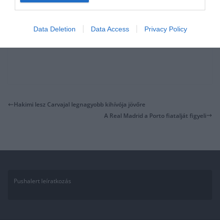
Data Deletion
Data Access
Privacy Policy
Hakimi lesz Carvajal legnagyobb kihívója jövőre
A Real Madrid a Porto fiatalját figyeli
Pushalert leíratkozás