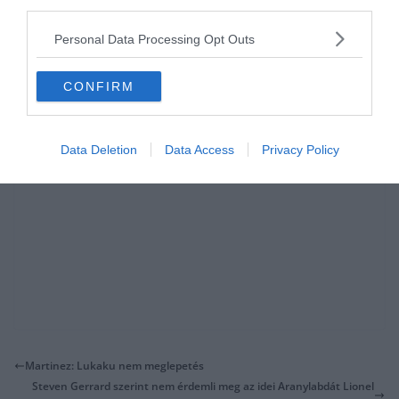
third parties.
“Többféleképpen is tudunk reagálni attól függően, hogy hogyan
alakul meccs.”
Personal Data Processing Opt Outs
CONFIRM
Data Deletion
Data Access
Privacy Policy
Martinez: Lukaku nem meglepetés
Steven Gerrard szerint nem érdemli meg az idei Aranylabdát Lionel