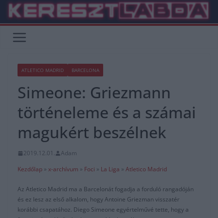
Skip
to
content
ATLETICO MADRID
BARCELONA
Simeone: Griezmann
történeleme és a számai
magukért beszélnek
2019.12.01.
Adam
Kezdőlap
»
x-archívum
»
Foci
»
La Liga
»
Atletico Madrid
Az Atletico Madrid ma a Barcelonát fogadja a forduló rangadóján
és ez lesz az első alkalom, hogy Antoine Griezman visszatér
korábbi csapatához. Diego Simeone egyértelművé tette, hogy a