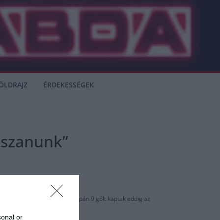
ÖLDRAJZ
ÉRDEKESSÉGEK
tszanunk”
 szerepelnek a védelemben – csupán 9 gólt kaptak eddig az
sonal or