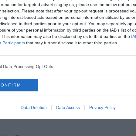
formation for targeted advertising by us, please use the below opt-out s
és ők a legkevésbé termékenyek a top 13 közül a La Ligában. Jelenleg az 5. helye
r selection. Please note that after your opt-out request is processed y
rendbe csapatát a Barcelona ellen is, csak fokozott intenzitással a tizenhatoson b
eing interest-based ads based on personal information utilized by us or
 mert ezeken múlhat a győzelmünk. Azon dolgozunk, hogy a leghatékonyabban tudj
disclosed to third parties prior to your opt-out. You may separately opt-
y ezt sikerül majd megismételni csak jobb eredménnyel.”
losure of your personal information by third parties on the IAB’s list of
. This information may also be disclosed by us to third parties on the
IA
miatt. Csak hat mérkőzést sikerült megnyerniük a tizennégyből. Simeone ezeket a k
Participants
that may further disclose it to other third parties.
.
tszanunk. Ez az a felállás, amit a szezon előtt el sem tudsz képzelni, de megesik 
l Data Processing Opt Outs
CONFIRM
Data Deletion
Data Access
Privacy Policy