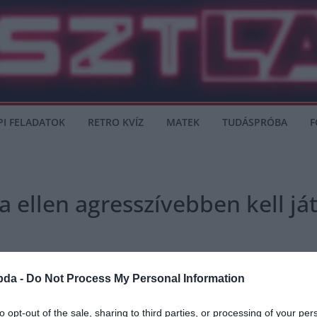
PI FELADATOK
RETRO KVÍZ
MATEK
TUDÁSPRÓBA
F
 ellen agresszívebben kell já
bda -
Do Not Process My Personal Information
tte, hogy több agresszivitást vár el a játékosaitól. A piros-fehérek általában jól
to opt-out of the sale, sharing to third parties, or processing of your per