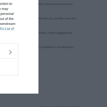
ection to
n állnak 25 ponttal. Ennek ellenére Simeonénak tetszett,
ou may
elül.
 personal
unk versenyezni az ellenfeleink ellen, és minden meccsen
out of the
 downstream
B’s List of
ulcsjátékosai sérüléseivel hárította, majd megjegyezte,
az ilyen. Egyértelműek a céljaim a klubbal és mindannyian