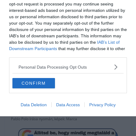
eredményeiben, mind a hozzáálásában, mind pedig sérüléseinek
opt-out request is processed you may continue seeing
gyakorisága miatt nem váltotta be a hozzá fűzött reményeket.
interest-based ads based on personal information utilized by
us or personal information disclosed to third parties prior to
Ellenben Karim Benzema kivirágzott, a góllövő lista élén áll, tavalyi
your opt-out. You may separately opt-out of the further
szezonja során minden versenyben letette a névjegyét. És ritkán
disclosure of your personal information by third parties on the
sérült, törött ujjal is pályára lépett. Az öltözőben segíti a fiatalok
IAB’s list of downstream participants. This information may
beilleszkedését, különösen a tavaly érkezett
Vinícius Jr
-al alakult ki
also be disclosed by us to third parties on the
IAB’s List of
közöttük jó barátság.
Downstream Participants
that may further disclose it to other
third parties.
Így a szerződésének a meghosszabbítása, ami egyben a
fizetésének a megemelésével is jár, senkit nem lep meg. Ha van
Personal Data Processing Opt Outs
játékos jelenleg a Real Madrid keretében, aki méltó erre, Karim
Benzema minden bizonnyal.
CONFIRM
A királyiak a következő bajnoki mérkőzésüket holnap, azaz
november 23-án játszák hazai pályán a Real Sociedad ellen, este 21
órakor. A közvetítés a Spíler 2 csatornán lesz szokás szerint
Data Deletion
Data Access
Privacy Policy
megtekinthető.
Pablo Polo írása nyomán, képek: Marca