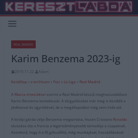
Skip
to
content
REAL MADRID
Karim Benzema 2023-ig
2019.11.22.
Adam
Kezdőlap
»
x-archívum
»
Foci
»
La Liga
»
Real Madrid
A
Marca értesülései
szerint a Real Madrid készül meghosszabbítani
Karim Benzema kontaktusát. A tárgyalásokat már meg is kezdték a
játékossal és ügynökével, de a megállapodást még nem írták alá.
A királyi gárda célja Benzema megtartása, hiszen Cristiano
Ronaldo
távozása óta a francia a legeredményesebb támadója a csapatnak.
Azonkívül, hogy ő a fő gólszállító, még munkájával, hozzáállásával