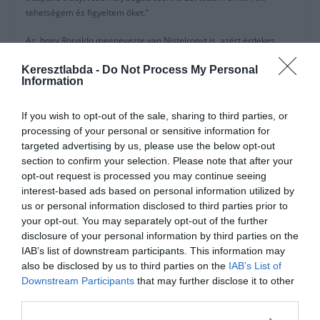
tehetségem és figyeltem őket.”
Az, hogy Ronaldo megnevezte van Nistelrooyt is, azért érdekes,
mert ők ketten egyszer összeverekedtek.
Keresztlabda -
Do Not Process My Personal
Information
Sir Alex Ferguson barátja, Alastair Campbell mesélte el az incidenst
pár éve:
If you wish to opt-out of the sale, sharing to third parties, or
“A United edzője nem volt biztos benne, hogy mi fog történni Ruud
processing of your personal or sensitive information for
van Nistelrooy-jal.”
targeted advertising by us, please use the below opt-out
section to confirm your selection. Please note that after your
“Nagyon egocentrikus volt. Az utolsó csepp az volt, amikor Cristiano
opt-out request is processed you may continue seeing
Ronaldonak azt mondta, hogy új apát talált Carlos Queirozban
interest-based ads based on personal information utilized by
(Ferguson jobb keze), szinte rögtön azután, hogy Ronaldo
us or personal information disclosed to third parties prior to
alkoholista apja meghalt.”
your opt-out. You may separately opt-out of the further
disclosure of your personal information by third parties on the
“Carlos megkérte, hogy mutasson tiszteletet és erre azt felelte,
IAB’s list of downstream participants. This information may
hogy nem tisztel senkit sem.”
also be disclosed by us to third parties on the
IAB’s List of
Downstream Participants
that may further disclose it to other
“Később elnézést kért CR-től, de Ronaldo nem vette jól.”
third parties.
“Alex hazaküldte van Nistelrooyt, amikor meghallotta mi történt.