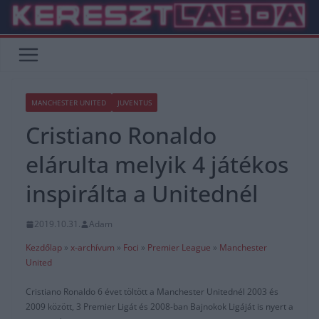
Skip
to
content
MANCHESTER UNITED
JUVENTUS
Cristiano Ronaldo
elárulta melyik 4 játékos
inspirálta a Unitednél
2019.10.31.
Adam
Kezdőlap
»
x-archívum
»
Foci
»
Premier League
»
Manchester
United
Cristiano Ronaldo 6 évet töltött a Manchester Unitednél 2003 és
2009 között, 3 Premier Ligát és 2008-ban Bajnokok Ligáját is nyert a