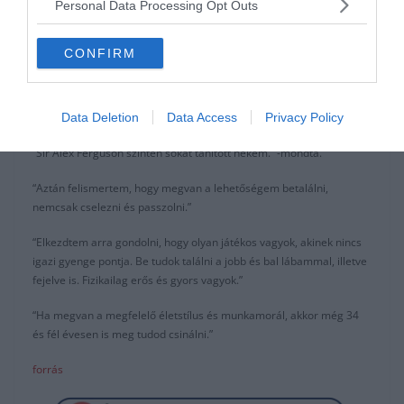
Personal Data Processing Opt Outs
Nem tudta mit csináljon vele.”
Úgy néz ki, a korábbi összeveszés edzésen, még se hagyott olyan
CONFIRM
komoly nyomot Ronaldoban.
A portugál sztár Fergusont is méltatta, amiért segített neki
beilleszkedni.
Data Deletion
Data Access
Privacy Policy
“Sir Alex Ferguson szintén sokat tanított nekem.” -mondta.
“Aztán felismertem, hogy megvan a lehetőségem betalálni,
nemcsak cselezni és passzolni.”
“Elkezdtem arra gondolni, hogy olyan játékos vagyok, akinek nincs
igazi gyenge pontja. Be tudok találni a jobb és bal lábammal, illetve
fejelve is. Fizikailag erős és gyors vagyok.”
“Ha megvan a megfelelő életstílus és munkamorál, akkor még 34
és fél évesen is meg tudod csinálni.”
forrás