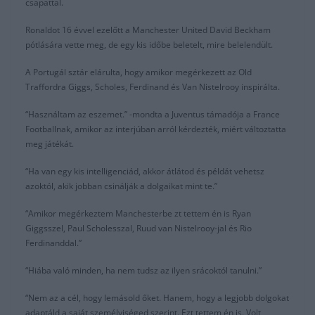
csapattal.
Ronaldot 16 évvel ezelőtt a Manchester United David Beckham
pótlására vette meg, de egy kis időbe beletelt, mire belelendült.
A Portugál sztár elárulta, hogy amikor megérkezett az Old
Traffordra Giggs, Scholes, Ferdinand és Van Nistelrooy inspirálta.
“Használtam az eszemet.” -mondta a Juventus támadója a France
Footballnak, amikor az interjúban arról kérdezték, miért változtatta
meg játékát.
“Ha van egy kis intelligenciád, akkor átlátod és példát vehetsz
azoktól, akik jobban csinálják a dolgaikat mint te.”
“Amikor megérkeztem Manchesterbe zt tettem én is Ryan
Giggsszel, Paul Scholesszal, Ruud van Nistelrooy-jal és Rio
Ferdinanddal.”
“Hiába való minden, ha nem tudsz az ilyen srácoktól tanulni.”
“Nem az a cél, hogy lemásold őket. Hanem, hogy a legjobb dolgokat
adaptáld a saját személyiséged szerint. Ezt tettem én is. Volt