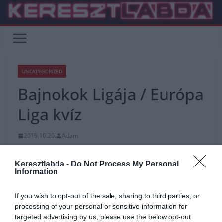
Skip
to
content
UNCATEGORIZED
Bajnokok Ligája / Európa
Liga kvíz
2019.10.20.
Adam
Kezdőlap
»
Uncategorized
Keresztlabda -
Do Not Process My Personal
Information
Mai kvízünkben vegyesen vannak kérdések a Bajnokok Ligájából és
az Európa Ligából is. Sok sikert és jó szórakozást hozzá 🙂
If you wish to opt-out of the sale, sharing to third parties, or
Ne felejtsd el megosztani az eredményedet a barátaiddal.
processing of your personal or sensitive information for
targeted advertising by us, please use the below opt-out
Ha érdekelnek további kvízek,
itt
megtalálod őket.