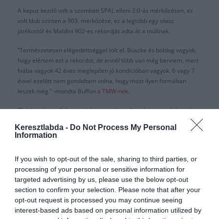
A kapus kezdő volt a szombati SPAL elleni 2:0-ás mérkőzésen, ez
volt klub szinten a 903. mérkőzése, ez a legtöbb egy olasz
játékostól és Maldini 902-es rekordját adta át a múltnak.
“Természetesen elégedettséggel tölt el. Büszke és boldog vagyok,
hogy elértem ezt a rekordot, de ennél több van még bennem, mert
hiába vagyok 42 éves meglepően jó kondícióban vagyok. 6 vagy 7
évvel ezelőtt nem gondoltam volna, hogy most ilyen formában
leszek még.” -mondta Buffon
a TMW-nek
.
“Boldoggá tesz felismerni, hogy az élet milyen kegyes volt hozzám,
de azt is tudom, hogy keményen megdolgoztam érte.”
Keresztlabda -
Do Not Process My Personal
Information
Az Inter és a Juventus között két pont van a táblázat élén és jövő
hétvégén Milánóban találkoznak a felek.
If you wish to opt-out of the sale, sharing to third parties, or
Míg páran igyekeznek a találkozó jelentőségét csökkenteni, Buffon
processing of your personal or sensitive information for
nem rejti el véleményét:
targeted advertising by us, please use the below opt-out
section to confirm your selection. Please note that after your
“Természetesen ez egy rangadó lesz a Scudettoért. A bajnoki
opt-out request is processed you may continue seeing
címért harcolunk, ezt mondani sem kell, ahogy az Inter is.”
interest-based ads based on personal information utilized by