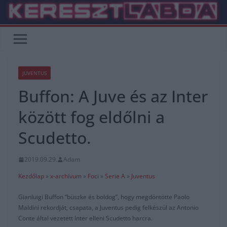
Skip
to
content
JUVENTUS
Buffon: A Juve és az Inter
között fog eldőlni a
Scudetto.
2019.09.29.
Adam
Kezdőlap
»
x-archívum
»
Foci
»
Serie A
»
Juventus
Gianluigi Buffon “büszke és boldog”, hogy megdöntötte Paolo
Maldini rekordját, csapata, a Juventus pedig felkészül az Antonio
Conte által vezetett Inter elleni Scudetto harcra.