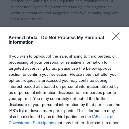
idei mérlege Gabriel Jesusnak. A játékos nem számít kezdőnek a
Manchester Cityben, főleg azért mert Kun Aguero nagyszerűen
kezdte a szezont és ezzel meggyőzte edzőjét, Guardiolát, hogy köré
építse a rendszerét.
A helyzet nem igazán tetszik a brazil játékosnak, aki üzenetet
küldött edzőjének a legújabb Esporte Interativonak adott
Keresztlabda -
Do Not Process My Personal
Information
interjújában:
“Lejárt az az idő, amikor türelmesen vártam a lehetőségre, már
If you wish to opt-out of the sale, sharing to third parties, or
majdnem három éve vagyok a Manchester Citynél. Többet
processing of your personal or sensitive information for
szeretnék játszani, az elmúlt szezonban nem volt lehetőségem
targeted advertising by us, please use the below opt-out
fontos mérkőzéseken szerepelni, így eljött az ideje, hogy
section to confirm your selection. Please note that after your
megváltozzon a helyzet. Természetesen hatalmas verseny van,
opt-out request is processed you may continue seeing
Aguero talán a klub történelmének legnagyobb legendája, de nem
interest-based ads based on personal information utilized by
akarok a cserepadon ücsörögni. Nehéz a pályán kívülről nézni a
us or personal information disclosed to third parties prior to
fontos meccseket, de mindig is professzionálisan viselkedtem. Nem
your opt-out. You may separately opt-out of the further
akarom senki helyét elvenni, ennek természetesen kell
disclosure of your personal information by third parties on the
megtörténnie.”
IAB’s list of downstream participants. This information may
also be disclosed by us to third parties on the
IAB’s List of
Pep Guardiolán múlik hogyan kezeli a szituációt, de ismerve az
Downstream Participants
that may further disclose it to other
edzői munkáját sose fogadta jól, ha valaki a sajtóban kritizálta. Ami
third parties.