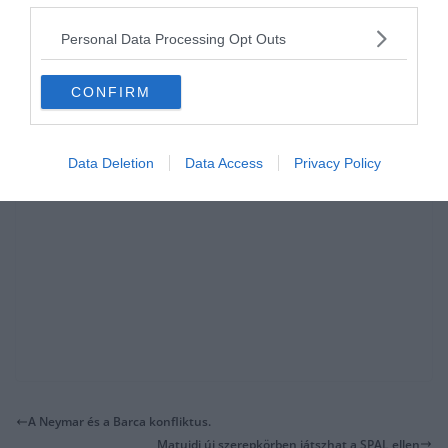
biztos, Jesus türelme lejárt.
Personal Data Processing Opt Outs
forrás:
Di Marzio
CONFIRM
Data Deletion
Data Access
Privacy Policy
A Neymar és a Barca konfliktus.
Matuidi új szerepkörben játszhat a SPAL ellen