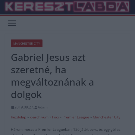
Skip
to
content
MANCHESTER CITY
Gabriel Jesus azt
szeretné, ha
megváltoznának a
dolgok
2019.09.27.
Adam
Kezdőlap
»
x-archívum
»
Foci
»
Premier League
»
Manchester City
Három meccs a Premier Leagueban, 126 játék perc, és egy gól az