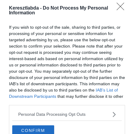
máskor.”
Keresztlabda -
Do Not Process My Personal
“Természetesen még nem vagyok a legjobb formámban, hiszen
Information
csak két barátságos mérkőzést játszottam, de nagyszerű formában
vagyok, utoljára talán a Manchester City csapatánál éreztem így
If you wish to opt-out of the sale, sharing to third parties, or
magam.” – mondta a DAZN-nak adott interjújában.
processing of your personal or sensitive information for
targeted advertising by us, please use the below opt-out
Balotelli több mint valószínű, hogy pályára lép a Cristiano Ronaldo-
section to confirm your selection. Please note that after your
val felálló Juventus ellen.
opt-out request is processed you may continue seeing
interest-based ads based on personal information utilized by
“Ronaldo a világ egyik legjobb játékosa nagyon jó a legjobb
us or personal information disclosed to third parties prior to
játékosok ellen játszani, de mindent megfogok tenni azért, hogy
your opt-out. You may separately opt-out of the further
gólt szerezzek, és Ronaldo jelenléte egyáltalán nem érdekel.”
disclosure of your personal information by third parties on the
IAB’s list of downstream participants. This information may
Forrás:
football-italia.net
also be disclosed by us to third parties on the
IAB’s List of
Downstream Participants
that may further disclose it to other
third parties.
Personal Data Processing Opt Outs
CONFIRM