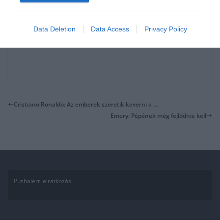
Data Deletion
Data Access
Privacy Policy
Cristiano Ronaldo: Az emberek szeretik keverni a …
Emery: Pépének még fejlődnie kell
Pushalert leíratkozás