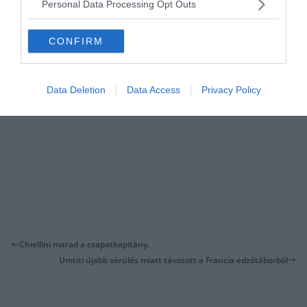
Personal Data Processing Opt Outs
CONFIRM
Data Deletion
Data Access
Privacy Policy
Chiellini marad a csapatkapitány.
Umtiti újabb sérülés miatt távozott a Francia edzőtáborból