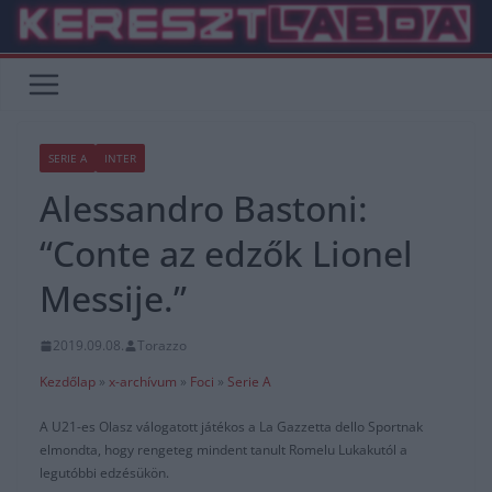
Skip
to
content
SERIE A
INTER
Alessandro Bastoni:
“Conte az edzők Lionel
Messije.”
2019.09.08.
Torazzo
Kezdőlap
»
x-archívum
»
Foci
»
Serie A
A U21-es Olasz válogatott játékos a La Gazzetta dello Sportnak
elmondta, hogy rengeteg mindent tanult Romelu Lukakutól a
legutóbbi edzésükön.