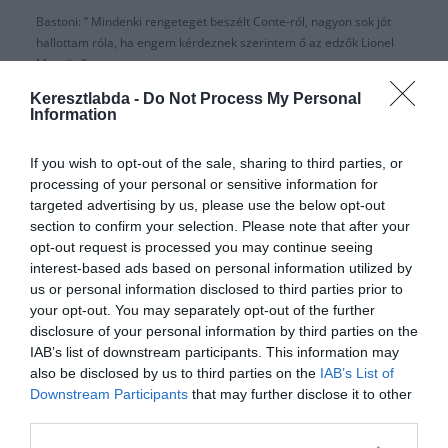
Bastoni: ” Mindenki rengeteget beszélt Conte-ról, nagyon sok jót
hallottam róla, ha engem kérdeznek szerintem ő az edzők Lionel
Messije.”
Keresztlabda -
Do Not Process My Personal
“Fenomenális, rengeteg jó ötlete van, és mindig a támadást
Information
részesíti előnyben, és az edzések is nagyon kemények.”
“Amikor Kínában edzettünk be kell vallanom rengeteget
If you wish to opt-out of the sale, sharing to third parties, or
szenvedtem a magas páratartalom miatt, de nincs értelme
processing of your personal or sensitive information for
kifogásokat keresni, ha egy minőségbeli szint emelkedik, akkor
targeted advertising by us, please use the below opt-out
annak mindenképpen meg kell felelni.”
section to confirm your selection. Please note that after your
opt-out request is processed you may continue seeing
“Lenyűgözőnek tartom, hogy egy ilyen volumenű csapatban milyen
interest-based ads based on personal information utilized by
alázatosak a játékosok és nagyszerű tanácsokkal is ellátnak.”
us or personal information disclosed to third parties prior to
Mindig is támogattam az Intert és egy álmom vált most valóra.”
your opt-out. You may separately opt-out of the further
disclosure of your personal information by third parties on the
“Lukaku-t nagyon nehéz edzéseken megfogni és visszatartani,
IAB’s list of downstream participants. This information may
hiszen magas és egyben jó fizikai adottságokkal rendelkezik. Olyan
also be disclosed by us to third parties on the
IAB’s List of
érzés vele szemben lenni mintha kis süti darab lennék.”
Downstream Participants
that may further disclose it to other
third parties.
Forrás:
football-italia.net