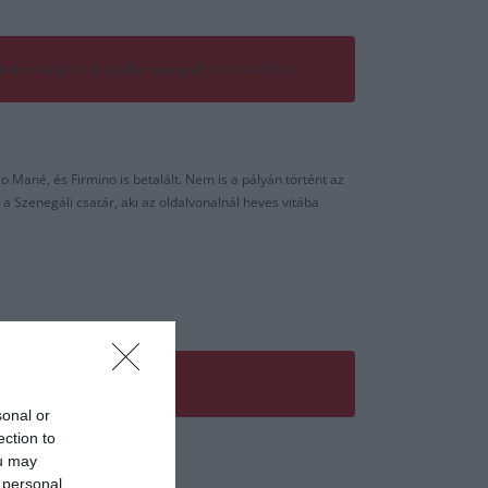
kor bejött az öltözőbe nevetgélt, és viccelődött.
o Mané, és Firmino is betalált. Nem is a pályán történt az
a Szenegáli csatár, aki az oldalvonalnál heves vitába
sonal or
ection to
ou may
 personal