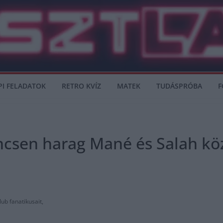
PI FELADATOK
RETRO KVÍZ
MATEK
TUDÁSPRÓBA
F
ncsen harag Mané és Salah kö
ub fanatikusait,