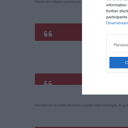
Mané nem kívánt nyilatkozni az esetről, viszont Henderso
information 
further disc
participants
Downstream 
Persona
Henderson továbbá dícsérte csapata teljesítményét, és grat