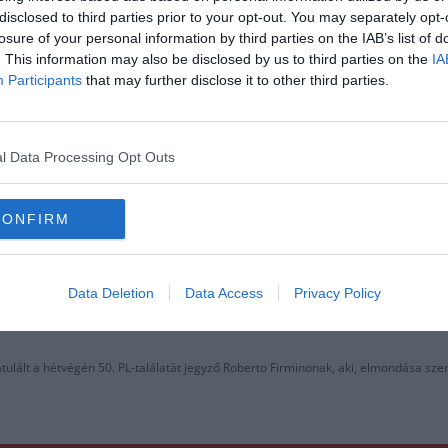
n elmondása szerint
disclosed to third parties prior to your opt-out. You may separately opt-
losure of your personal information by third parties on the IAB’s list of
. This information may also be disclosed by us to third parties on the
IA
Participants
that may further disclose it to other third parties.
Tudja, hogy hoztuk a kötelezőt, és ez a fő.
l Data Processing Opt Outs
CONFIRM
Data Deletion
Data Access
Privacy Policy
ulált a hétvégén 50. PL-találatát jegyző Roberto Firminonak, aki, elmondása szer