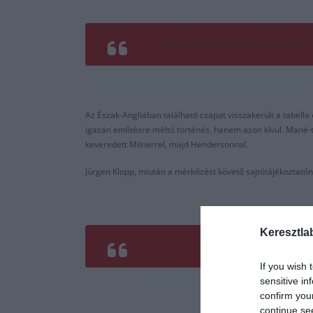
Sadio egy nagyszerű srác. Nem vagyok be
Az Észak-Angliában található csapat visszakerült a tabella
igazán említésre méltó történés, hanem azon kívül. Mané-t 
keveredett Milnerrel, majd Hendersonnal.
Jürgen Klopp, miután a mérkőzést követő sajtótájékoztatón 
Keresztla
If you wish 
sensitive in
confirm you
continue se