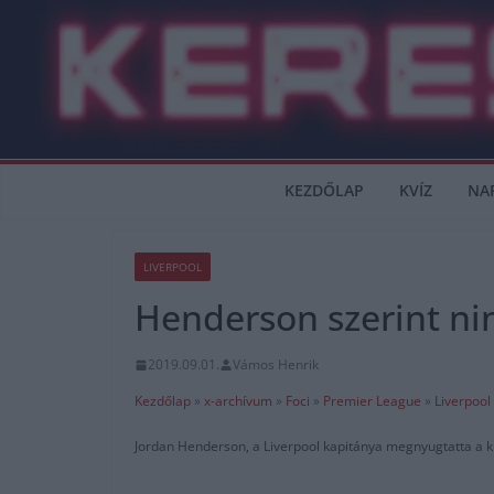
Skip
to
content
KEZDŐLAP
KVÍZ
NA
LIVERPOOL
Henderson szerint ni
2019.09.01.
Vámos Henrik
Kezdőlap
»
x-archívum
»
Foci
»
Premier League
»
Liverpool
Jordan Henderson, a Liverpool kapitánya megnyugtatta a kl