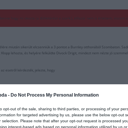
nne hogy mi okozta (a dühkitörést-a szerk.), először nem is értettem, viszont ami
 élére miután sikerült elcsenniük a 3 pontot a Burnley otthonából Szombaton. Sadi
Klopp lehozta, és helyére felküldte Divock Origit, mindezt nem nézte jó szemmel 
az esetről kérdezték, jelezte, hogy
bda -
Do Not Process My Personal Information
Minden a lehető legnagyobb rendben van.
to opt-out of the sale, sharing to third parties, or processing of your per
formation for targeted advertising by us, please use the below opt-out s
r selection. Please note that after your opt-out request is processed y
eing interest-based ads based on personal information utilized by us or