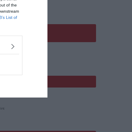
out of the
 downstream
B’s List of
int