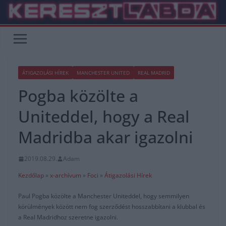
Skip
to
content
ÁTIGAZOLÁSI HÍREK
MANCHESTER UNITED
REAL MADRID
Pogba közölte a
Uniteddel, hogy a Real
Madridba akar igazolni
2019.08.29.
Adam
Kezdőlap
»
x-archívum
»
Foci
»
Átigazolási Hírek
Paul Pogba közölte a Manchester Uniteddel, hogy semmilyen
körülmények között nem fog szerződést hosszabbítani a klubbal és
a Real Madridhoz szeretne igazolni.