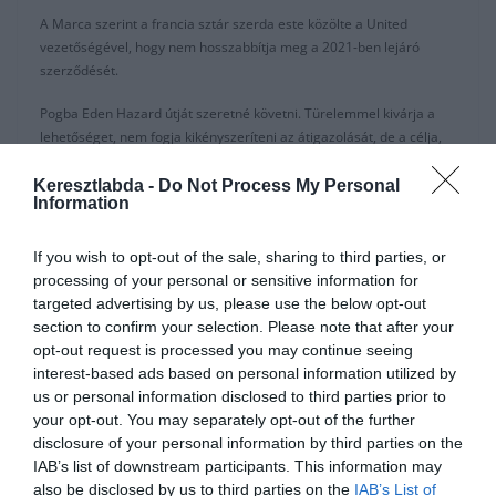
A Marca szerint a francia sztár szerda este közölte a United
vezetőségével, hogy nem hosszabbítja meg a 2021-ben lejáró
szerződését.
Pogba Eden Hazard útját szeretné követni. Türelemmel kivárja a
lehetőséget, nem fogja kikényszeríteni az átigazolását, de a célja,
hogy a Királyi Gárdában játszhasson.
Keresztlabda -
Do Not Process My Personal
Information
A United minden ajánlatot elutasított a játékosért, akit 165 Millió
Euróra (150 Millió Font) tartanak és ezt a Real Madrid az idén
nyáron nem engedheti meg magának.
If you wish to opt-out of the sale, sharing to third parties, or
processing of your personal or sensitive information for
A United edzője, Ole Gunnar Solskjaer egész nyáron biztos volt
targeted advertising by us, please use the below opt-out
benne, hogy Pogba marad az Old Traffordon: “Nincs kétségem,
section to confirm your selection. Please note that after your
hogy Pogba maradni fog az idén a Manchester Unitednél.”
opt-out request is processed you may continue seeing
interest-based ads based on personal information utilized by
A francia válogatott szeretné minél gyorsabban lezárni az
us or personal information disclosed to third parties prior to
átigazolását, ha engedélyt kap rá és nem szeretne újabb
your opt-out. You may separately opt-out of the further
szappanoperát, elkerülve a 2016-os eseményeket.
disclosure of your personal information by third parties on the
IAB’s list of downstream participants. This information may
A hírek szerint a játékos elégedetlen, hogy nem Ő a klub legjobban
also be disclosed by us to third parties on the
IAB’s List of
kereső játékosa, mióta Alexis Sanchez megérkezett az Arsenaltól