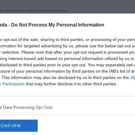
ert nem tudták André Silvát értékesíteni.
 Atleticohoz. Szerintük ma áttörés történt az átigazolásban.
bda -
Do Not Process My Personal Information
orreáért miután személyesen találkoztak Zvonimir Bobannal Spanyolországban.
to opt-out of the sale, sharing to third parties, or processing of your per
 út, hogy
leigazolják a Valencia támadóját Rodrigot,
akire így már van elég pénzük
formation for targeted advertising by us, please use the below opt-out s
r selection. Please note that after your opt-out request is processed y
eing interest-based ads based on personal information utilized by us or
disclosed to third parties prior to your opt-out. You may separately opt-
losure of your personal information by third parties on the IAB’s list of
. This information may also be disclosed by us to third parties on the
IA
Participants
that may further disclose it to other third parties.
l Data Processing Opt Outs
CONFIRM