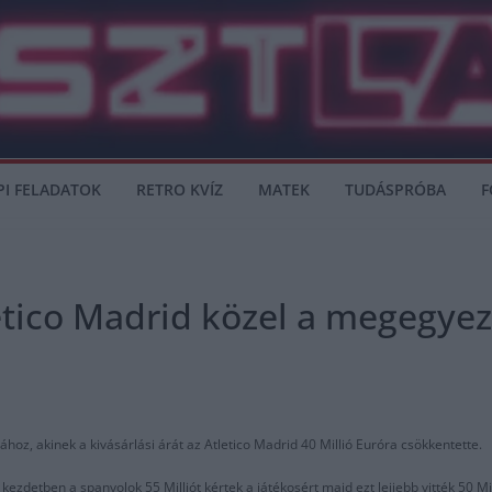
PI FELADATOK
RETRO KVÍZ
MATEK
TUDÁSPRÓBA
F
letico Madrid közel a megegye
hoz, akinek a kivásárlási árát az Atletico Madrid 40 Millió Euróra csökkentette.
, kezdetben a spanyolok 55 Milliót kértek a játékosért majd ezt lejjebb vitték 50 Mil