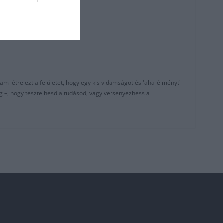
am létre ezt a felületet, hogy egy kis vidámságot és 'aha-élményt'
g –, hogy tesztelhesd a tudásod, vagy versenyezhess a