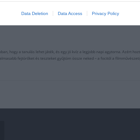
Data Deletion
Data Access
Privacy Policy
an, hogy a tanulás lehet játék, és egy jó kvíz a legjobb napi agytorna. Azért hozt
asabb fejtörőket és teszteket gyűjtöm össze neked – a focitól a filmművészeti