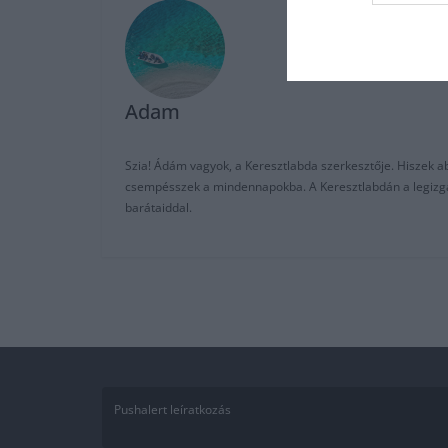
Adam
Szia! Ádám vagyok, a Keresztlabda szerkesztője. Hiszek abb
csempésszek a mindennapokba. A Keresztlabdán a legizgalm
barátaiddal.
Pushalert leíratkozás