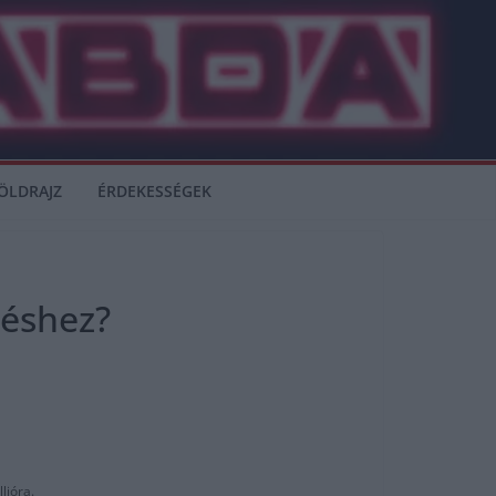
ÖLDRAJZ
ÉRDEKESSÉGEK
zéshez?
lióra.