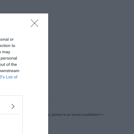
sonal or
.
ection to
ou may
 personal
out of the
 downstream
B’s List of
Fájhat Zidane feje, James is az orvosi szobában!