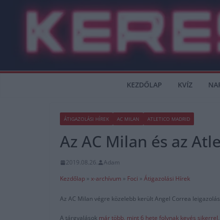
Skip
to
content
KEZDŐLAP
KVÍZ
NA
ÁTIGAZOLÁSI HÍREK
AC MILAN
ATLETICO MADRID
Az AC Milan és az At
2019.08.26.
Adam
Kezdőlap
»
x-archívum
»
Foci
»
Átigazolási Hírek
Az AC Milan végre közelebb került Angel Correa leigazolásá
A tárgyalások
már több, mint 6 hete folynak kevés sikerrel