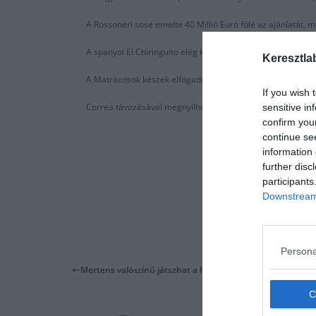
A Rossoneri sose emelte 40 Millió Euró fölé az ajánlatát, m
A spanyol El Chiringuito elég közel van a Real Madridhoz és
Keresztla
A Matracosok készek elfogadni a 40 Millió Eurót Angel C
If you wish 
Correa távozásával megnyílhat az Atletico Madrid előtt az
sensitive in
confirm you
continue se
information 
further disc
participants
Downstream 
Persona
Mertens valószínű játszhat a hétvégi meccsen.