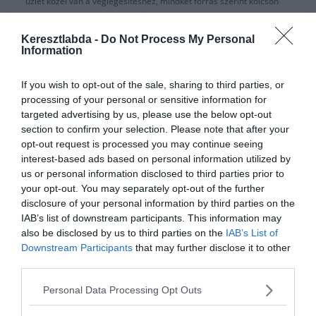
üzlet közel van a véglegesítéshez, mindkét forrás szerint kölcsön
lesz vásárlási opcióval, vagy kötelező megvásárlással.
Keresztlabda -
Do Not Process My Personal
A Roma 5 Millió Eurót fizet a kölcsönért 20 Millió Euró vásárlási
Information
opcióval. A másik forrás szerint most ingyen veszik kölcsön 25
Millió kötelező megvásárlással.
If you wish to opt-out of the sale, sharing to third parties, or
processing of your personal or sensitive information for
A védő 5 évre írna alá a római csapattal évi 2,5 Millió Euró plusz
targeted advertising by us, please use the below opt-out
bónuszokért.
section to confirm your selection. Please note that after your
A források szerint Riccardi viszont a torinóiakhoz csatlakozhat, a
opt-out request is processed you may continue seeing
játékost már többször szóba hozták a Juve U23-as csapatával.
interest-based ads based on personal information utilized by
us or personal information disclosed to third parties prior to
A 18 éves középpályást múlt hónapban már a Juventushoz
your opt-out. You may separately opt-out of the further
pletykálták és most úgy tűnnik akár meg is valósulhat az átigazolás,
disclosure of your personal information by third parties on the
annak ellenére, hogy a Roma nagyra tartja játékosát.
IAB’s list of downstream participants. This information may
also be disclosed by us to third parties on the
IAB’s List of
forrás:
football-italia
Downstream Participants
that may further disclose it to other
third parties.
Personal Data Processing Opt Outs