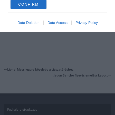
CONFIRM
Data Deletion
Data Access
Privacy Policy
Lionel Messi egyre közelebb a visszatéréshez
Jadon Sancho fizetés emelést kapott
Pushalert leíratkozás