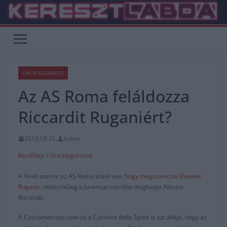
Skip
to
content
UNCATEGORIZED
Az AS Roma feláldozza
Riccardit Ruganiért?
2019.08.21.
Adam
Kezdőlap
»
Uncategorized
A hírek szerint az AS Roma közel van,
hogy megszerezze Daniele
Ruganit
, valószínűleg a Juventus cserébe megkapja Alessio
Riccardit.
A Calciomercato.com és a Corriere dello Sport is azt állítja, hogy az