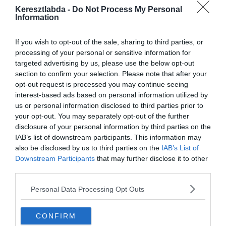
“Az első 25 percben gyorsak voltunk, meg volt a minősége a
Keresztlabda -
Do Not Process My Personal
játékunknak. Több gólt is lőhettünk volna, elégedett vagyok a
Information
kezdéssel. Rajtunk múlt, hogy megragadjuk a momentumot, de
nem sikerült. Nem bírtuk fenntartani a letámadást. Mindig van
If you wish to opt-out of the sale, sharing to third parties, or
valami amin dolgozhatunk, ez még csak a szezon eleje de nem
processing of your personal or sensitive information for
szabad elfelejtenünk, hogy kellenek a pontok és fejlődnünk kell.
targeted advertising by us, please use the below opt-out
A hosszabbításos hétközi Szuper Kupa meccs utáni fáradtságról:
section to confirm your selection. Please note that after your
“Nem szeretem, mint mentség. Csütörtökön utaztunk vissza,
opt-out request is processed you may continue seeing
hosszú meccs volt, majd hosszú repülés. Lehet, hogy tényleg kicsit
interest-based ads based on personal information utilized by
fáradtak voltunk, de voltak dolgok amiket meg kell javítanunk és
us or personal information disclosed to third parties prior to
semmi közük a fáradtsághoz. Amennyiben betaláltunk volna amikor
your opt-out. You may separately opt-out of the further
jól játszottunk, akkor most teljesen más lenne. 2:0-val sokkal
disclosure of your personal information by third parties on the
nagyobb problémákat okoztunk volna nekik.”
IAB’s list of downstream participants. This information may
also be disclosed by us to third parties on the
IAB’s List of
Downstream Participants
that may further disclose it to other
third parties.
Personal Data Processing Opt Outs
CONFIRM