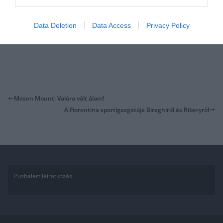
Data Deletion
Data Access
Privacy Policy
Mason Mount: Valóra vált álom!
A Fiorentina sportigazgatója Biraghiról és Riberyről
Pushalert leíratkozás