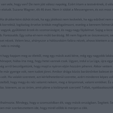
van vele, hogy van? De nem jött válasz napokig. Ezért írtam a testvérének, ő vá
ste elaludt. Suzana Wagner, élt 46 évet. Nem ír többé a Messengeren, és ezt most
a drukkerként dühöt érzek, ha egy játékost nem kedvelek, ha egy edzővel nem ér
korrektül, logikailag érvelve kritikát megfogalmazni, esetleg a bennem felmer
agyok, gyűlöletet érzek és szomorúságot, és nagy-nagy fájdalmat. Sajog a kicsi M
bb. Fontosabb. Egy soha-el-nem-múló barátság. Mi nem fogunk se összeveszni, se 
t nézek. Velem lesz, ahányszor a hálószobám falára nézek, ahova kitettem a sála
neki is mindig.
t hagy kapjam meg az élettől, meg egy másik autó kéne, még egy nagyobb lakás, 
napot, hiába írta meg, hogy hetei vannak csak. Ugyan, indul a La Liga, újra egy
g arról beszélgettünk, hogy majd a nyáron eljön hozzám pihenni. Akkor vettem a 
De már gyenge volt, nem tudott jönni. Amikor drága közös barátnőnket baleset ért
volt. Ha valakit szeretett, azt kérlelhetetlenül szerette, azért mindenre képes volt
a hotelből, hogy megy és néz valamit nekem, meg a lányomnak, valami emléket. És
a. Istenem, az az öröm, amit pláne a kislánynak szerzett! Tollak, nyakbaakasztó
elhalmozta. Mindegy, hogy a szomszédban élt, vagy másik országban. Segített. Seg
özben már szerkesztettem ide, hogy minél előbb ki menjen a cikk.