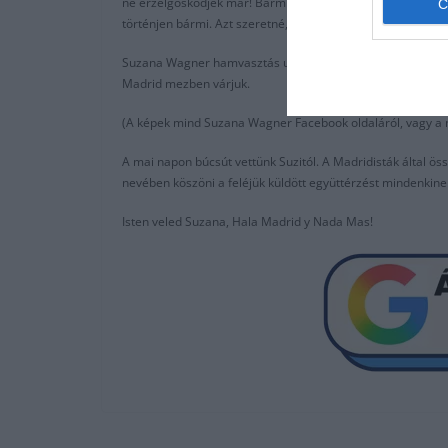
ne érzelgősködjek már! Bármi volt, bármi van, bármi lesz, m
történjen bármi. Azt szeretné, hogy mindenki lojálisan, ős
Suzana Wagner hamvasztás utáni búcsúztatója augusztus 28-
Madrid mezben várjuk.
(A képek mind Suzana Wagner Facebook oldaláról, vagy a n
A mai napon búcsút vettünk Suzitól. A Madridisták által ös
nevében köszöni a feléjük küldött együttérzést mindenkine
Isten veled Suzana, Hala Madrid y Nada Mas!