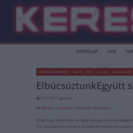
Skip
to
content
KEZDŐLAP
KVÍZ
NA
HACIENDA BERNABEU
BLOG
FOCI
LA LIGA
REAL MADRID
ElbúcsúztunkEgyütt sí
2019.08.17.
Adam
Kezdőlap
»
x-archívum
»
Hacienda Bernabeu
Elment egy Madridista. Az egyik legnagyobb, a példaképem
írni. Olvasgattam a híreket, de képtelen voltam arra, hog