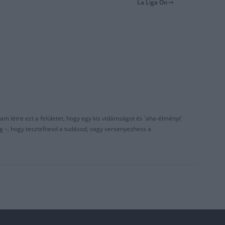
La Liga On
am létre ezt a felületet, hogy egy kis vidámságot és 'aha-élményt'
g –, hogy tesztelhesd a tudásod, vagy versenyezhess a