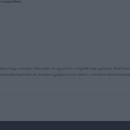
ia csapatában
an, hogy a tanulás lehet játék, és egy jó kvíz a legjobb napi agytorna. Azért hozt
asabb fejtörőket és teszteket gyűjtöm össze neked – a focitól a filmművészeti