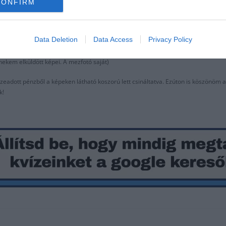
indig lesz Real Madrid, egy klub, egy szív, egy címer. Azt szeretné, hogy szurkolj
CONFIRM
zintén drukkolna, teljes szívéből és teli torokból: ¡HALA MADRID Y NADA MAS!
án, szerdán lesz a szombathelyi Jáki úti temetőben 11 órakor. Koszorújára a Madr
Data Deletion
Data Access
Privacy Policy
ekem elküldött képei. A mezfotó saját)
szeadott pénzből a képeken látható koszorú lett csináltatva. Ezúton is köszönöm a
k!