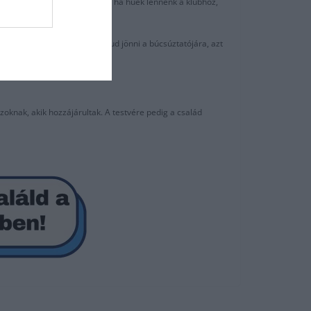
unk, helyette is. Azt szeretné, ha hűek lennénk a klubhoz,
idisták gyűjtenek, aki el tud jönni a búcsúztatójára, azt
zoknak, akik hozzájárultak. A testvére pedig a család