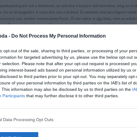
atkapitányunk volt a kedvence, az aláírása a karjára volt tetoválva, meg az arc
. De ez lényegtelen. A szíve tele volt a klubbal. És lehetett vele beszélgetni taktik
és szomorú volt, amikor menesztette Perez. Ő már akkor is úgy látta, nem az edző
t is. De nem sikerült, viszont Ramos még egyszer megállt, készült közös kép, megm
bda -
Do Not Process My Personal Information
a világ minden oldaláról lementett képekkel. Néha felrakott képeket a mezekről, az e
attal, és sose tántorította el semmi a Real Madridtól. Teljes szívével szerette a klu
to opt-out of the sale, sharing to third parties, or processing of your per
új játékosunk végre a különbséget fogja jelenteni. Sose szerette Benzemát. Aztá
formation for targeted advertising by us, please use the below opt-out s
ner Benzema képet posztol?! Világvége?
r selection. Please note that after your opt-out request is processed y
eing interest-based ads based on personal information utilized by us or
tunk közösen. Vele voltam amikor utazott, és vele mentem a vizsgálatokra is ami
disclosed to third parties prior to your opt-out. You may separately opt-
eki azt egy orvos először, hogy négyes stádium. Még elutazott, ment, pipálta ki 
losure of your personal information by third parties on the IAB’s list of
 a meleget. Nem bírta az embereket. Csendre, nyugalomra vágyott. Jöttek a rosszul
. This information may also be disclosed by us to third parties on the
IA
üzenetek, fogytak a sorok. “Ha nincs hír, akkor még élek, ha néha zöld is vagyok”-
Participants
that may further disclose it to other third parties.
 már nem válaszolt. És nem fog soha többé. Annyi idős volt, mint én, csupán 4 hó
rátait, a testvérét, hogy meséljenek róla. Milyen volt. A hétköznapok átlagos W
ye vagy hogy mi volt a kedvenc tantárgya a suliban. Életvidám, optimista és őszint
l Data Processing Opt Outs
virtuálisan, és elmentettem érzelmileg. Sose feledem, mindig szeretni fogom, min
 Facebook, se a chat, mint vele, mindig ott lesz egy űr. De ha élne, most a képem