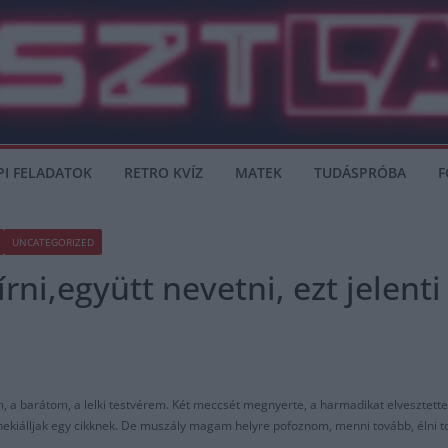
PI FELADATOK
RETRO KVÍZ
MATEK
TUDÁSPRÓBA
F
UNCATEGORIZED
rni,együtt nevetni, ezt jelenti
, a barátom, a lelki testvérem. Két meccsét megnyerte, a harmadikat elvesztet
y nekiálljak egy cikknek. De muszály magam helyre pofoznom, menni tovább, élni 