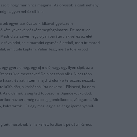
laszolt, hogy már nincs magánál. Az orvosok is csak néhány
 még nagyon nehéz elhinni.
tek egyet, azt óvatos kritikával igyekszem
ülő kételyeket kérdésként megfogalmazni. De most ide
adridista szívem egy olyan barátért, akivel ez az élet
eltávolodni, se elmaradni egymás életéből, mert itt marad
t, amit tőle kaptam. Velem lesz, mert a tőle kapott
egy gyerek még, egy új meló, vagy egy ilyen cipő, az a
ütt nézzük a meccseket! De nincs több alku. Nincs több
házat, és azt hittem, majd itt ülünk a teraszon, nézzük,
e külföldön, a kórházból írta nekem: “- Elhiszed, ha nem
. Az oldalnak is segített többször is. Ajándékot küldött.
 amikor hazaért, még napokig gondolkodott, válogatott. Mit
k, kulcstartók… És egy mez, egy a saját gyűjteményéből-
ített másoknak is, ha kellett fordítani, például. Ramos