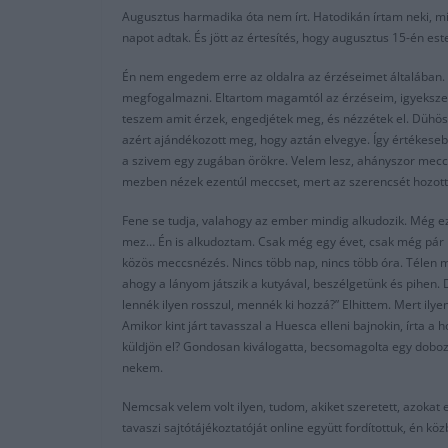
Augusztus harmadika óta nem írt. Hatodikán írtam neki, mi 
napot adtak. És jött az értesítés, hogy augusztus 15-én e
Én nem engedem erre az oldalra az érzéseimet általában. H
megfogalmazni. Eltartom magamtól az érzéseim, igyekszek 
teszem amit érzek, engedjétek meg, és nézzétek el. Dühös v
azért ajándékozott meg, hogy aztán elvegye. Így értékese
a szivem egy zugában örökre. Velem lesz, ahányszor meccse
mezben nézek ezentúl meccset, mert az szerencsét hozott 
Fene se tudja, valahogy az ember mindig alkudozik. Még ez
mez… Én is alkudoztam. Csak még egy évet, csak még pár hó
közös meccsnézés. Nincs több nap, nincs több óra. Télen mé
ahogy a lányom játszik a kutyával, beszélgetünk és pihen. 
lennék ilyen rosszul, mennék ki hozzá?” Elhittem. Mert ilyen 
Amikor kint járt tavasszal a Huesca elleni bajnokin, írta 
küldjön el? Gondosan kiválogatta, becsomagolta egy dobozb
nekem.
Nemcsak velem volt ilyen, tudom, akiket szeretett, azokat 
tavaszi sajtótájékoztatóját online együtt fordítottuk, én k