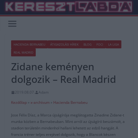
Skip
to
content
HACIENDA BERNABEU
ÁTIGAZOLÁSI HÍREK
BLOG
FOCI
LA LIGA
REAL MADRID
Zidane keményen
dolgozik – Real Madrid
2019.08.07.
Adam
Kezdőlap
»
x-archívum
»
Hacienda Bernabeu
Jose Félix Díaz, a Marca újságírója meglátogatta Zinadine Zidane-t
munka közben a Bernabeuban. Mint arról az újságíró beszámolt, a
stadion területén mindenhol hallani lehetett az edző hangját. A
francia tréner teljes erejével dolgozik, hogy a Blancok készen