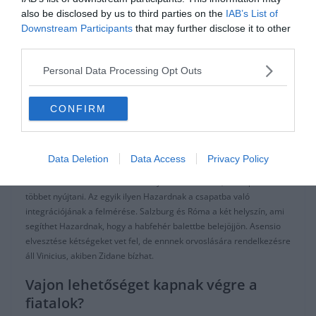
kíván tartani. Egy barátságos mérkőzés miatt nem kell
also be disclosed by us to third parties on the
IAB’s List of
magyarázkodni, mert abban bízik, hogy majd a játékosai beszélnek
Downstream Participants
that may further disclose it to other
helyette a pályán.
third parties.
Madridban ezen a héten azon dolgoznak, hogy a Liga rajtjára jó
Personal Data Processing Opt Outs
formát mutassanak. Amíg a játékosok Salzburgban lépnek gyepre,
párhuzamosan az irodákban is folyik a meccs Van de Beek és
Pogba leigazolása érdekében. Különösen Pogba igazolásáért,
CONFIRM
Zidane szeptember 2-ig csodát vár. Akkor zár a spanyol transzfer
piac. Igaz, Angliában már csak egy nap, de ez nem jelenti azt, hogy
hogy a Premier ajtajai bezárulnak. Az első meccsek felhívták a klub
Data Deletion
Data Access
Privacy Policy
figyelmét a hiányosságokra, bár tudják, hogy Zidane
rendelkezésére áll már további olyan munkaerő is, aki képes sokkal
többet nyújtani. Az egyik ilyen Hazardnak a csapatba való
integrációjának a felmérése. Salzburg és Róma a két helyszín, ami
segíthet Hazardnak, hogy a habfehér balettbe belejöjjön. Asensio
elvesztése kétségeket vet fel, de ennnek orvoslására rendelkezésre
áll Vinicius, akiben Zidane bízhat.
Vajon lehetőséget kapnak végre a
fiatalok?