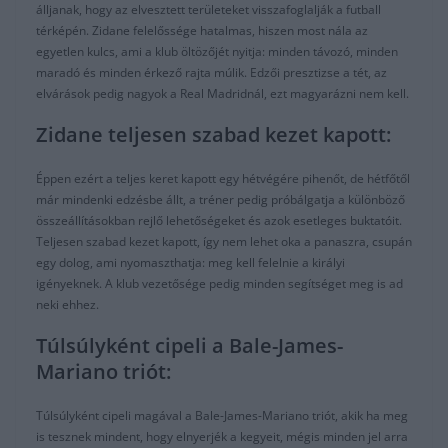
álljanak, hogy az elvesztett területeket visszafoglalják a futball
térképén. Zidane felelőssége hatalmas, hiszen most nála az
egyetlen kulcs, ami a klub öltözőjét nyitja: minden távozó, minden
maradó és minden érkező rajta múlik. Edzői presztizse a tét, az
elvárások pedig nagyok a Real Madridnál, ezt magyarázni nem kell.
Zidane teljesen szabad kezet kapott:
Éppen ezért a teljes keret kapott egy hétvégére pihenőt, de hétfőtől
már mindenki edzésbe állt, a tréner pedig próbálgatja a különböző
összeállításokban rejlő lehetőségeket és azok esetleges buktatóit.
Teljesen szabad kezet kapott, így nem lehet oka a panaszra, csupán
egy dolog, ami nyomaszthatja: meg kell felelnie a királyi
igényeknek. A klub vezetősége pedig minden segítséget meg is ad
neki ehhez.
Túlsúlyként cipeli a Bale-James-
Mariano triót:
Túlsúlyként cipeli magával a Bale-James-Mariano triót, akik ha meg
is tesznek mindent, hogy elnyerjék a kegyeit, mégis minden jel arra