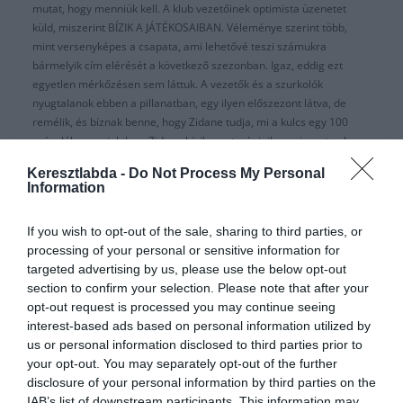
mutat, hogy menniük kell. A klub vezetőinek optimista üzenetet
küld, miszerint BÍZIK A JÁTÉKOSAIBAN. Véleménye szerint több,
mint versenyképes a csapata, ami lehetővé teszi számukra
bármelyik cím elérését a következő szezonban. Igaz, eddig ezt
egyetlen mérkőzésen sem láttuk. A vezetők és a szurkolók
nyugtalanok ebben a pillanatban, egy ilyen előszezont látva, de
remélik, és bíznak benne, hogy Zidane tudja, mi a kulcs egy 100
százalékos projekthez. Zidane bízik a veteránjaiban, viszont sokan
elvárják, hogy a megoldást a fiatal igazolások kezébe adja.
Keresztlabda -
Do Not Process My Personal
Information
Zidane abba bízik, hogy majd a
játékosai beszélnek helyette a pályán:
If you wish to opt-out of the sale, sharing to third parties, or
processing of your personal or sensitive information for
10 nap, 2 meccs van rá, hogy felébredjenek a La Liga Santander
targeted advertising by us, please use the below opt-out
rajtja előtt. Az Atletico ellen elszenvedett vereség hangulata után
section to confirm your selection. Please note that after your
némi “gyógyulási tünet” mutatkozott meg a Fenerbahçe ellen, és ezt
opt-out request is processed you may continue seeing
a Salzburg ellen ma este meg kell erősíteniük. Jó hír, hogy a mester
interest-based ads based on personal information utilized by
rendelkezésére áll Jovic, és ma debütál Militao a habfehér mezben.
us or personal information disclosed to third parties prior to
Courtois is felépült, már ha ez jó hír (sicc!). Zidane reméli, hogy a
your opt-out. You may separately opt-out of the further
játékban végre valami más is megmutatkozik, végre valami mást is
disclosure of your personal information by third parties on the
láthatunk majd. Nem tartott sajtótájékoztatót a meccs előtt, és nem
IAB’s list of downstream participants. This information may