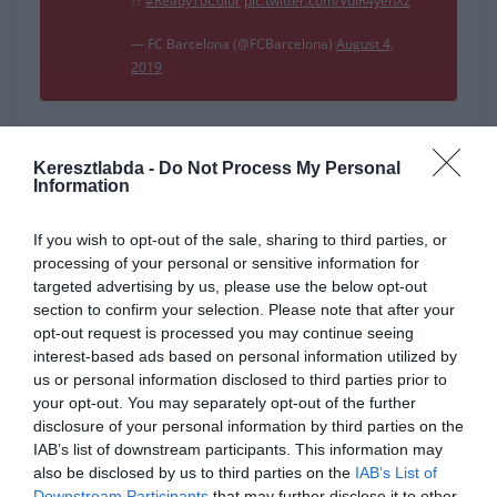
??
#ReadyToColor
pic.twitter.com/VuIR4yenXz
— FC Barcelona (@FCBarcelona)
August 4,
2019
A spanyol balhátvéd 18 millió euróért, plusz 12 millió bónuszokért
Keresztlabda -
Do Not Process My Personal
igazolt a Katalánokhoz. 5 éves szerződést írt alá, ami tartalmaz egy
Information
200 millió eurós kivásárlási bónuszt.
Ezzel Junior Firpo lett a Barcelona 4. nyári igazolása Frenkie de
If you wish to opt-out of the sale, sharing to third parties, or
Jong, Anointe Griezmann és Neto után.
processing of your personal or sensitive information for
targeted advertising by us, please use the below opt-out
“A Barcelona és a Real Betis megegyezett Junior Firpo
section to confirm your selection. Please note that after your
átigazolásáról 18 millió euróért, plusz 12 millió bónuszokért.” – állt
opt-out request is processed you may continue seeing
a klub hivatalos közleményében.
interest-based ads based on personal information utilized by
us or personal information disclosed to third parties prior to
A Barca ezzel megerősítette a védelem hiányos bal oldalát.
your opt-out. You may separately opt-out of the further
Ugyanis Jordi Alba mellett nem volt túl sok opciójuk. Mivel Lucas
disclosure of your personal information by third parties on the
Digne távozott az Evertonhoz, Marc Cucurella kölcsönbe távozott a
IAB’s list of downstream participants. This information may
Getafehoz, míg Juan Miranda nem hozta az eddigi elvárásokat.
also be disclosed by us to third parties on the
IAB’s List of
Downstream Participants
that may further disclose it to other