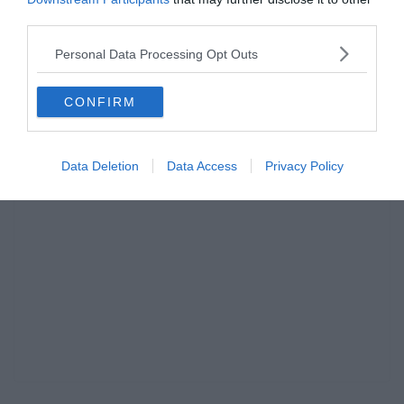
A Real Betis már gondoskodott is Firpo pótlásáról, nem rég
third parties.
leigazolták Alfonso Pedrazat a Villarrealból.
Personal Data Processing Opt Outs
Firpo tavaly 29 mérkőzésen öltötte magára a Betis mezét, a
transfermarkt
pedig 25 millió euróra tartja.
CONFIRM
Data Deletion
Data Access
Privacy Policy