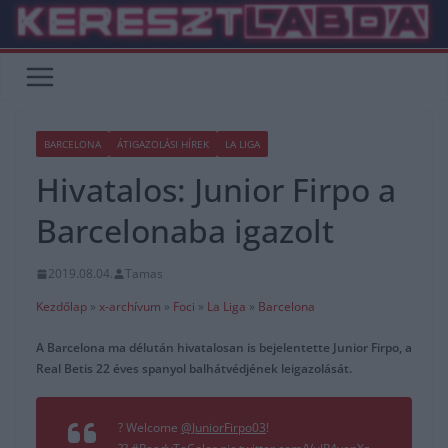
Skip
to
content
BARCELONA
ÁTIGAZOLÁSI HÍREK
LA LIGA
Hivatalos: Junior Firpo a
Barcelonaba igazolt
2019.08.04.
Tamas
Kezdőlap
»
x-archívum
»
Foci
»
La Liga
»
Barcelona
A Barcelona ma délután hivatalosan is bejelentette Junior Firpo, a
Real Betis 22 éves spanyol balhátvédjének leigazolását.
? Welcome
@JuniorFirpo03
!