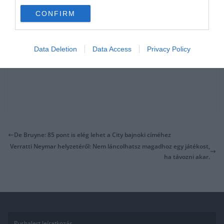
CONFIRM
Data Deletion
Data Access
Privacy Policy
De Bruyne: 85 pont is elég lehet a City bajnoki címéhez
Verratti Neymar helyzetéről: Nem láncolhatsz magadhoz egy játékost,
ha távozni akar.
Pushalert leíratkozás