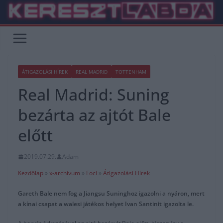
Skip
to
content
ÁTIGAZOLÁSI HÍREK
REAL MADRID
TOTTENHAM
Real Madrid: Suning
bezárta az ajtót Bale
előtt
2019.07.29.
Adam
Kezdőlap
»
x-archívum
»
Foci
»
Átigazolási Hírek
Gareth Bale nem fog a Jiangsu Suninghoz igazolni a nyáron, mert
a kínai csapat a walesi játékos helyet Ivan Santinit igazolta le.