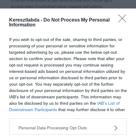
A horvát érkezésével az ajtó bezárult Bale előtt, hiszen így a
keretük teljes. A szélsőnek másik csapatot kell találnia.
Két lehetősége van: vagy találnak egy másik kínai csapatot, akik
Keresztlabda -
Do Not Process My Personal
Information
hajlandóak azt az összeget megadni a játékosnak amit Jonathan
Barnett kialkudott a Suningtól vagy pedig visszaigazol a Premier
Leagueba.
If you wish to opt-out of the sale, sharing to third parties, or
processing of your personal or sensitive information for
A Tottenham érdeklődik a játékosért, persze csak akkor ha nem kell
targeted advertising by us, please use the below opt-out
15 Millió Eurónál többet fizetniük a walesi támadó fizetésére.
section to confirm your selection. Please note that after your
opt-out request is processed you may continue seeing
A Spurson kívül nincs másik angol csapat aki érdeklődik iránta.
interest-based ads based on personal information utilized by
us or personal information disclosed to third parties prior to
A Manchester Unitedbe igazolás továbbra is álom marad számára.
your opt-out. You may separately opt-out of the further
Bár a következő napokban a két klub elkezd tárgyalni Paul Pogba
disclosure of your personal information by third parties on the
átigazolásáról.
IAB’s list of downstream participants. This information may
also be disclosed by us to third parties on the
IAB’s List of
forrás: Marca
Downstream Participants
that may further disclose it to other
third parties.
Personal Data Processing Opt Outs