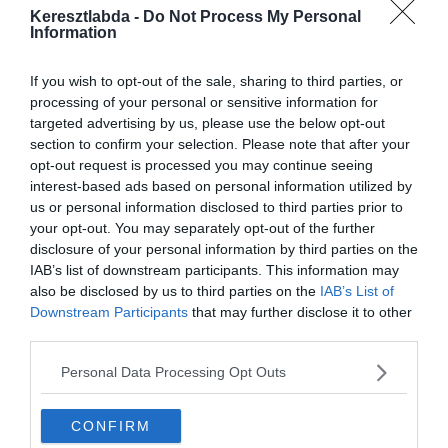
megválni tőle az Everton. Most végre sikerült meegyeznie a két
Keresztlabda -
Do Not Process My Personal
klubnak és Gueye 28 millió fontért igazolhat át.
Information
A szenegáli válogatott jelenleg Párizsban tartózkodik, hogy átessen
If you wish to opt-out of the sale, sharing to third parties, or
az orvosi vizsgálatokon és véglegesítse a szerződését.
processing of your personal or sensitive information for
Korábban már visszautasított az Everton egy 21.5 millió fontos
targeted advertising by us, please use the below opt-out
ajánlatot. Ugyanakkor addig nem akarták elengedni Gueye-t, amíg
section to confirm your selection. Please note that after your
megfelelő utánpótlásról nem gondoskodtak.
opt-out request is processed you may continue seeing
interest-based ads based on personal information utilized by
Fabian Delph leigazolásával a Manchester Cityből sikerült
us or personal information disclosed to third parties prior to
megfelelő helyettest találniuk, így hajlandók elengedni a szenegáli
your opt-out. You may separately opt-out of the further
középpályást, aki már januárban jelezte a klub felé, hogy a PSG-nél
disclosure of your personal information by third parties on the
kívánja folytatni.
IAB’s list of downstream participants. This information may
also be disclosed by us to third parties on the
IAB’s List of
Downstream Participants
that may further disclose it to other
third parties.
Personal Data Processing Opt Outs
CONFIRM