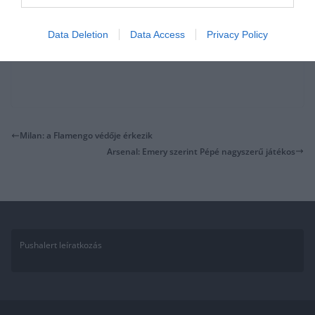
Data Deletion
Data Access
Privacy Policy
Milan: a Flamengo védője érkezik
Arsenal: Emery szerint Pépé nagyszerű játékos
Pushalert leíratkozás