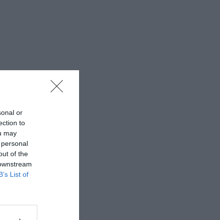
sonal or
ection to
ou may
 personal
out of the
 downstream
B’s List of