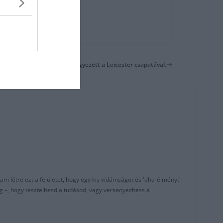
Newcastle mindenben megegyezett a Leicester csapatával.
am létre ezt a felületet, hogy egy kis vidámságot és 'aha-élményt'
g –, hogy tesztelhesd a tudásod, vagy versenyezhess a