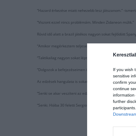
“Hazard érkezése miatt nehezebb lesz játszanom.” -ismerte
“Viszont ezzel nincs problémám. Minden Zidaneon múlik.”
Rövid idő alatt a brazil játékos nagyon sokat fejlődött S
“Amikor megérkeztem teljesen más játékos voltam. Nagyon 
Keresztla
“Taktikailag nagyon sokat léptem előre, kevesebbszer vesz
If you wish 
“Dolgozok a befejezéseimen is. Minden edzés végén Zidane
sensitive in
Az edzések hangulata is sokat segített a fiatal játékosnak fe
confirm you
continue se
“Senki se akar veszíteni az edzéseken.”
information 
further disc
“Senki. Hiába 30 feletti Sergio Ramos és Karim Benzema is,
participants
Downstream 