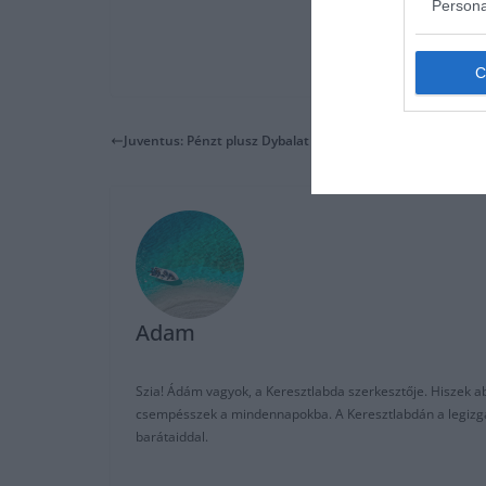
Persona
Juventus: Pénzt plusz Dybalat adnák Pogbaért
Adam
Szia! Ádám vagyok, a Keresztlabda szerkesztője. Hiszek abb
csempésszek a mindennapokba. A Keresztlabdán a legizgalm
barátaiddal.