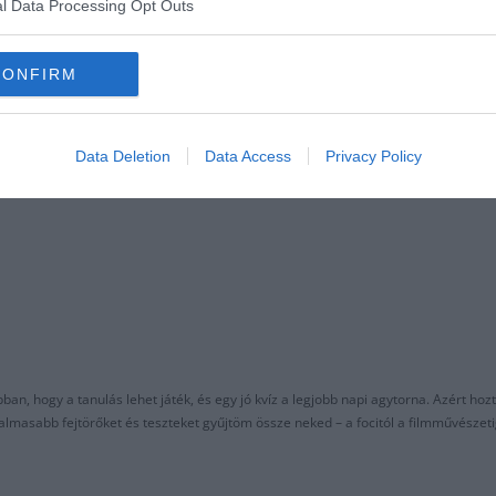
l Data Processing Opt Outs
CONFIRM
A 
Data Deletion
Data Access
Privacy Policy
an, hogy a tanulás lehet játék, és egy jó kvíz a legjobb napi agytorna. Azért hozt
asabb fejtörőket és teszteket gyűjtöm össze neked – a focitól a filmművészeti