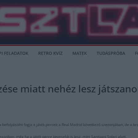
PI FELADATOK
RETRO KVÍZ
MATEK
TUDÁSPRÓBA
F
zése miatt nehéz lesz játszan
a befolyásolni fogja a játék perceit a Real Madrid következő szezonjában, de a bra
zonban, még ha a játék perce kevesebb is lesz, mint Santiago Solari alatt.