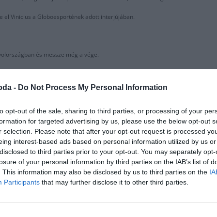
 el Vinicius a Globoesportének adott interjújában.
panyolországban és messze még a vége.
sokat tanultam itt az edzőktől.”
bda -
Do Not Process My Personal Information
ítem el a labdát. Sokkal nyugodtabb vagyok amikor játszom.”
to opt-out of the sale, sharing to third parties, or processing of your per
-nal külön edzünk és a játékosok is adnak tanácsot, hogy mit kéne csinálnom.”
formation for targeted advertising by us, please use the below opt-out s
jlődni.
r selection. Please note that after your opt-out request is processed y
eing interest-based ads based on personal information utilized by us or
disclosed to third parties prior to your opt-out. You may separately opt-
losure of your personal information by third parties on the IAB’s list of
 többet dolgoznak, mint bárki.”
. This information may also be disclosed by us to third parties on the
IA
Participants
that may further disclose it to other third parties.