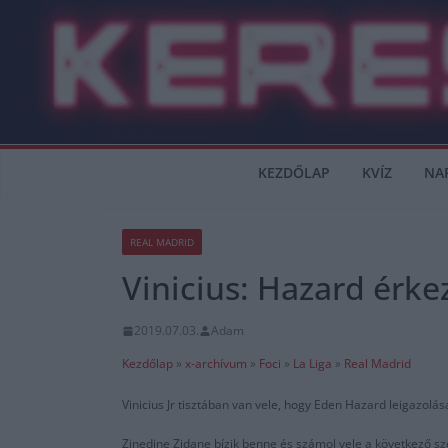
Skip
to
content
KEZDŐLAP
KVÍZ
NA
REAL MADRID
Vinicius: Hazard érke
2019.07.03.
Adam
Kezdőlap
»
x-archívum
»
Foci
»
La Liga
»
Real Madrid
Vinicius Jr tisztában van vele, hogy Eden Hazard leigazolás
Zinedine Zidane bízik benne és számol vele a következő sze