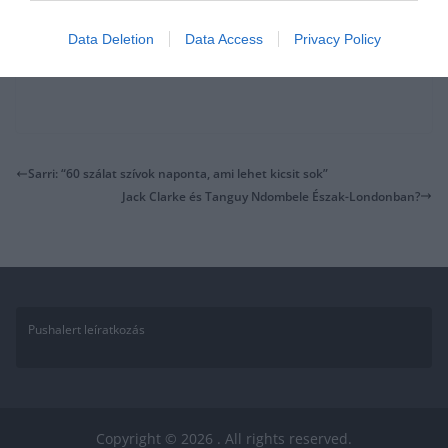
Data Deletion
Data Access
Privacy Policy
Sarri: “60 szálat szívok naponta, ami lehet kicsit sok”
Jack Clarke és Tanguy Ndombele Észak-Londonban?
Pushalert leíratkozás
Copyright © 2026
. All rights reserved.