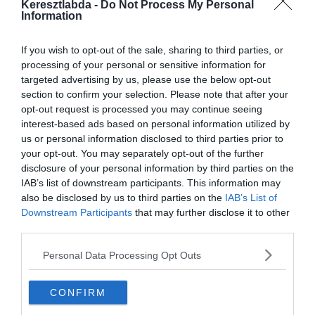
Egybe hangzó sajtó hírek szerint, az olasz csapat elutasította a PSG
Keresztlabda -
Do Not Process My Personal
első ajánlatát, ami 20 Millió Euró és Alphonse Areola volt.
Information
A Sport Mediaset és Tuttomercatoweb szerint a Rossoneri sokkal
If you wish to opt-out of the sale, sharing to third parties, or
több, mint 20 Millió Eurót szeretne kapni a játékosért. Az olaszok
processing of your personal or sensitive information for
jóval kevesebbre értékelik Areolát is, aki az előző szezonban nem
targeted advertising by us, please use the below opt-out
volt egyértelmű kezdő a párizsi csapatban.
section to confirm your selection. Please note that after your
opt-out request is processed you may continue seeing
Az olasz kapusnak még két éves szerződése van a csapattal.
interest-based ads based on personal information utilized by
Szeretne maradni, de egyelőre nincsenek tárgyalások a
us or personal information disclosed to third parties prior to
hosszabbításról. Az ügynöke, Raiola szeretné ha eligazolna. A Sport
your opt-out. You may separately opt-out of the further
Mediaset szerint Donnarumma megérti, hogy a csapatnak rendbe
disclosure of your personal information by third parties on the
kell tennie a könyvelését és ezért lehet, hogy el kell adniuk.
IAB’s list of downstream participants. This information may
also be disclosed by us to third parties on the
IAB’s List of
Downstream Participants
that may further disclose it to other
third parties.
Personal Data Processing Opt Outs
CONFIRM