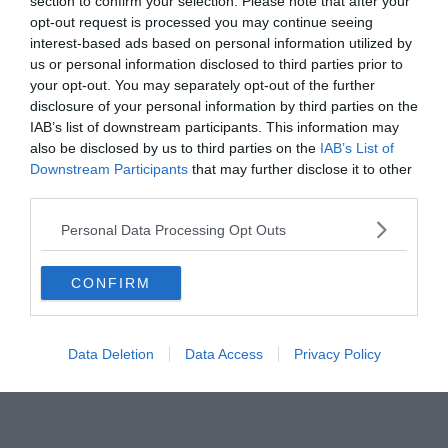
section to confirm your selection. Please note that after your
opt-out request is processed you may continue seeing
interest-based ads based on personal information utilized by
us or personal information disclosed to third parties prior to
your opt-out. You may separately opt-out of the further
disclosure of your personal information by third parties on the
IAB’s list of downstream participants. This information may
also be disclosed by us to third parties on the
IAB’s List of
Downstream Participants
that may further disclose it to other
third parties.
Personal Data Processing Opt Outs
CONFIRM
Data Deletion
Data Access
Privacy Policy
Alves szívesen visszatérne a Barcelonához
Ennél szebb gólt ma még nem láttál.