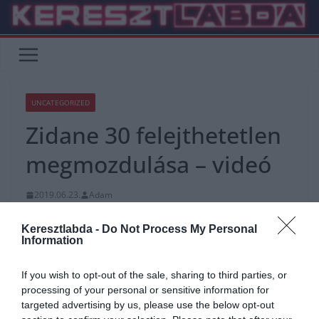
Skip
to
content
UNCATEGORIZED
Zidane 30 felejthetetlen
megmozdulása – videó
2019.06.23.
Adam
Kezdőlap
»
Uncategorized
Keresztlabda -
Do Not Process My Personal
Information
Zidane ma ünnepli 47. születésnapján. Ezzel a videóval emlékezünk
az egyik legnagyobb varázsló játékos pályafutására.
If you wish to opt-out of the sale, sharing to third parties, or
processing of your personal or sensitive information for
Ha szívesen tesztelnétek mennyire emlékeztek rá, tegnapi
targeted advertising by us, please use the below opt-out
kvíz
ünket egyenesen nektek csináltuk 🙂