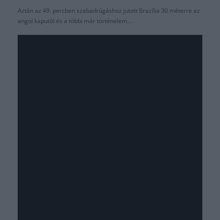
Aztán az 49. percben szabadrúgáshoz jutott Brazília 30 méterre az
angol kaputól és a többi már történelem…