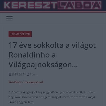
Skip
to
content
UNCATEGORIZED
17 éve sokkolta a világot
Ronaldinho a
Világbajnokságon…
2019.06.21.
Adam
Kezdőlap
»
Uncategorized
A 2002-es Világbajnokság negyeddöntőjében találkozott Brazília –
Angliával. Owen révén a szigetországiak vezetést szereztek, majd
Rivaldo egyenlített.