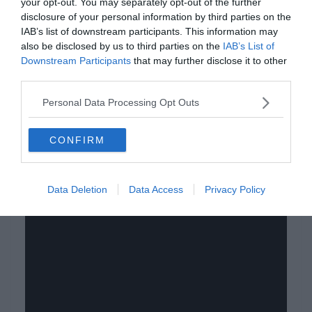
your opt-out. You may separately opt-out of the further
disclosure of your personal information by third parties on the
IAB’s list of downstream participants. This information may
Kicsit jobb minőségben, de angol kommentátorral:
also be disclosed by us to third parties on the
IAB’s List of
Downstream Participants
that may further disclose it to other
third parties.
Personal Data Processing Opt Outs
CONFIRM
Data Deletion
Data Access
Privacy Policy