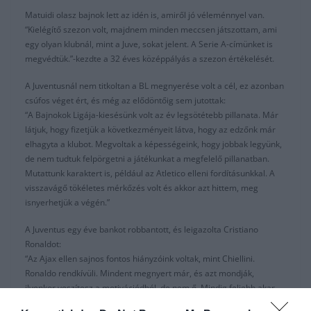
Matuidi olasz bajnok lett az idén is, amiről jó véleménnyel van.
“Kielégítő szezon volt, majdnem minden meccsen játszottam, ami
egy olyan klubnál, mint a Juve, sokat jelent. A Serie A-címünket is
megvédtük.”-kezdte a 32 éves középpályás a szezon értékelését.
A Juventusnál nem titkoltan a BL megnyerése volt a cél, ez azonban
csúfos véget ért, és még az elődöntőig sem jutottak:
“A Bajnokok Ligája-kiesésünk volt az év legsötétebb pillanata. Már
látjuk, hogy fizetjük a következményeit látva, hogy az edzőnk már
elhagyta a klubot. Megvoltak a képességeink, hogy jobbak legyünk,
de nem tudtuk felpörgetni a játékunkat a megfelelő pillanatban.
Mutattunk karaktert is, például az Atletico elleni fordításunkkal. A
visszavágő tökéletes mérkőzés volt és akkor azt hittem, meg
isnyerhetjük a végén.”
A Juventus egy éve bankot robbantott, és leigazolta Cristiano
Ronaldot:
“Az Ajax ellen sajnos fontos hiányzóink voltak, mint Chiellini.
Ronaldo rendkívüli. Mindent megnyert már, és azt mondják,
ilyenkor veszítesz a motivációdból, de nem ő. Mindig feljebb akar
jutni és nyerni, még edzésen is.”