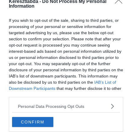
Keresztlabda -
Do Not Process My Personal
Information
“Zlatan Ibrahimovichoz képest ismás volt, mert Cristiano sokkal
inkább kemény munkás. A meccsek után, mikor mindenki pihenni
próbál, ő már az edzőpályán van gyakorol. Egyszerűen, wow.”
If you wish to opt-out of the sale, sharing to third parties, or
processing of your personal or sensitive information for
Matuidit is rasszista támadás ért
targeted advertising by us, please use the below opt-out
section to confirm your selection. Please note that after your
opt-out request is processed you may continue seeing
Matuidi számára azonban nem csak a BL-kiesés jelentett sötét
interest-based ads based on personal information utilized by
pillanatot a szezonban. Olaszországban egyre nagyobb probléma a
us or personal information disclosed to third parties prior to
lelátói rasszizmus, a Cagliari szurkolói azonban őt, valamint Moise
your opt-out. You may separately opt-out of the further
Keant is rasszista rigmusokkal illették.
disclosure of your personal information by third parties on the
“Karrierem egyik legrosszabb pillanata volt. Egy évvel előtte,
IAB’s list of downstream participants. This information may
ugyanebben a stadionban már megtörtént, ezúttal viszont az első
also be disclosed by us to third parties on the
IAB’s List of
reakcióm az volt, hogy állítsuk meg a játékot. Csak azért nem
Downstream Participants
that may further disclose it to other
sétáltam le, mert ott voltak a csapattársaim, le kellett játszanunk a
third parties.
meccset, nem gondolhatok csak magamra. Utána arra gondoltam,
hogy ha lesétálok, akkor ezeknek az embereknek erőt adok, amit
Personal Data Processing Opt Outs
nem akarok. Rájuk kell mutatnom, és meg kell büntetni őket. 20
ezer ember volt abban a stadionban, de nem mind ilyen. Miért
CONFIRM
legyen a többség megbüntetve néhány idióta miatt?”-tette fel a
költői kérdést Matuidi.