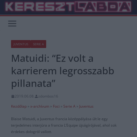
Skip
to
content
JUVENTUS
SERIE A
Matuidi: “Ez volt a
karrierem legrosszabb
pillanata”
2019.06.08.
zdombos16
Kezdőlap
»
x-archívum
»
Foci
»
Serie A
»
Juventus
Blaise Matuidi, a Juventus francia középpályása ült le egy
terjedelmes interjúra a francia L’Equipe újságírójával, ahol sok
érdekes dologról vallott.