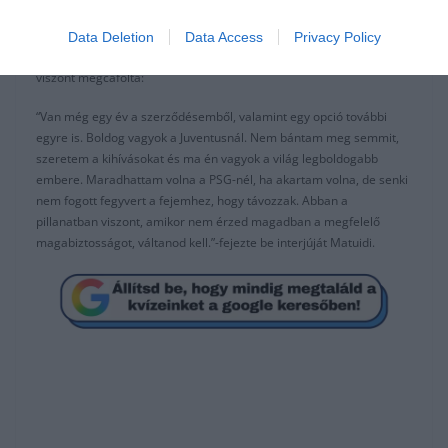
Végezetül a világbajnok játékos szót ejtett a jövőjéről is. Egyes
Data Deletion
Data Access
Privacy Policy
jelentések szerint a Közel-Keleten folytathatja pályafutását, ezt
viszont megcáfolta:
“Van még egy év a szerződésemből, valamint egy opció további
egyre is. Boldog vagyok a Juventusnál. Nem bántam meg semmit,
szeretem a kihívásokat és ma én vagyok a világ legboldogabb
embere. Maradhattam volna a PSG-nél, ha akartam volna, de senki
nem fogott fegyvert a fejemhez, hogy távozzak. Abban a
pillanatban viszont, amikor nem érzed magadban a megfelelő
magabiztosságot, váltanod kell.”-fejezte be interjúját Matuidi.