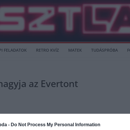
PI FELADATOK
RETRO KVÍZ
MATEK
TUDÁSPRÓBA
F
lhagyja az Evertont
n 12 szezont töltött a Goodison Parkban.
bda -
Do Not Process My Personal Information
heffield Unitedtől. A “kékeknél” 386 mérkőzésen volt túl.