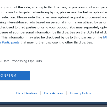
to opt-out of the sale, sharing to third parties, or processing of your per
liában.
formation for targeted advertising by us, please use the below opt-out s
r selection. Please note that after your opt-out request is processed y
 és a focivilágtól:
eing interest-based ads based on personal information utilized by us or
disclosed to third parties prior to your opt-out. You may separately opt-
em tudott döntést hozni, így sajnos az Evertonos karrierem 12 év után véget ér.
losure of your personal information by third parties on the IAB’s list of
. This information may also be disclosed by us to third parties on the
IA
tam. Ahogy abban is, hogy 6 éven keresztül csapatkapitány lehettem.”
Participants
that may further disclose it to other third parties.
átékot, akikkel együtt játszhattam illetve köszönöm azoktól akik segítettek nek
l Data Processing Opt Outs
https://www.instagram.com/p/BySws7cpc1h/?utm_source=ig_web_copy_link
CONFIRM
Data Deletion
Data Access
Privacy Policy