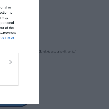
sonal or
ection to
ou may
 personal
out of the
”
 downstream
B’s List of
em. Mindent köszönök az elnöknek és a szurkolóknak is.”