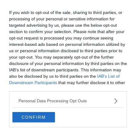
szedett össze múlt hónapban.
If you wish to opt-out of the sale, sharing to third parties, or
Van Dijk visszautazott Liverpoolba, hogy csapata kezelje sérülését.
processing of your personal or sensitive information for
A 27 éves játékos szombaton a Nemzetek Ligájában végig játszotta
targeted advertising by us, please use the below opt-out
a 90 percet a Németország elleni 3:0-ás diadalos meccsen, Ő
section to confirm your selection. Please note that after your
szerezte az első gólt a 30. percben fejesből.
opt-out request is processed you may continue seeing
Remélhetőleg időben felépül a Liverpool szombati Huddersfield
interest-based ads based on personal information utilized by
Town elleni, idegenbeli Premier League mérkőzésére és ott lehet a
us or personal information disclosed to third parties prior to
kezdőben.
your opt-out. You may separately opt-out of the further
disclosure of your personal information by third parties on the
IAB’s list of downstream participants. This information may
also be disclosed by us to third parties on the
IAB’s List of
Downstream Participants
that may further disclose it to other
third parties.
Personal Data Processing Opt Outs
CONFIRM