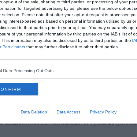
to opt-out of the sale, sharing to third parties, or processing of your per
formation for targeted advertising by us, please use the below opt-out s
r selection. Please note that after your opt-out request is processed y
eing interest-based ads based on personal information utilized by us or
disclosed to third parties prior to your opt-out. You may separately opt-
losure of your personal information by third parties on the IAB’s list of
. This information may also be disclosed by us to third parties on the
IA
Participants
that may further disclose it to other third parties.
l Data Processing Opt Outs
CONFIRM
mitológiáról, teszteld hogy Te mennyire 
Data Deletion
Data Access
Privacy Policy
r teszteld a tudásod a kvízünkkel! Ha élveztétek, ne felejtsétek el megosztani az