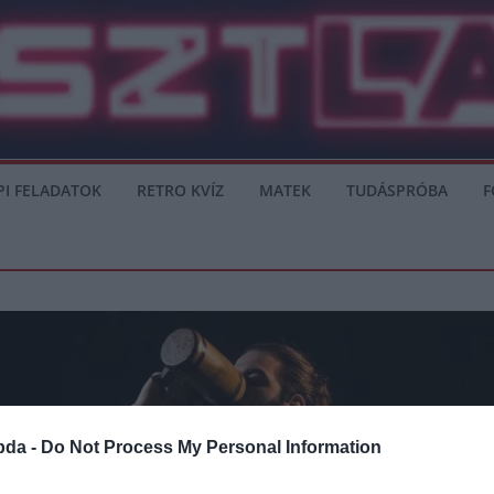
PI FELADATOK
RETRO KVÍZ
MATEK
TUDÁSPRÓBA
F
bda -
Do Not Process My Personal Information