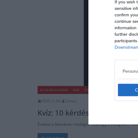
If you wish 
sensitive in
confirm you
continue se
information 
further disc
participants
Downstream 
Persona
ÁLTALÁNOS KVÍZEK
KVÍZ
TÖRTÉNELEM
TUDÁSPRÓBA
2020.11.04.
Tamas
Kvíz: 10 kérdés a Skandináv 
Érdekel a Skandináv mitológia? Odavagy a vikingekért? Akko