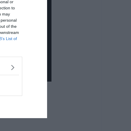
sonal or
ection to
ou may
 personal
out of the
 downstream
B’s List of
vagy Viking!