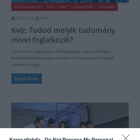
ÁLTALÁNOS KVÍZEK
KVÍZ
TESZT
TUDÁSPRÓBA
TUDOMÁNY
2022.02.20.
Adam
Kvíz: Tudod melyik tudomány
mivel foglalkozik?
Tudod mivel foglalkozik a Hidrogeológia, vagy az Oológia?
Kvízünkből kiderül majd, sok sikert 🙂 Annak aki a Facebook
csoportunk tagja,
Read More
Keresztlabda -
Do Not Process My Personal