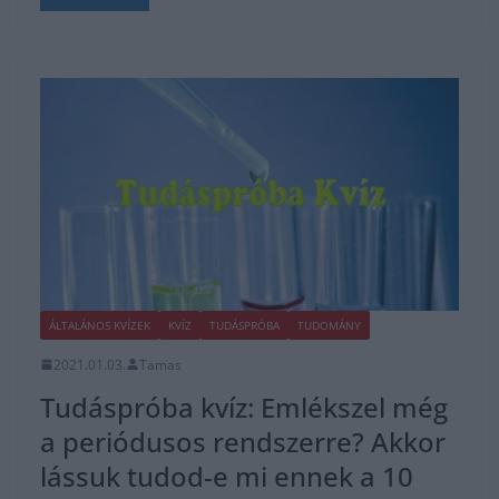
ÁLTALÁNOS KVÍZEK
KVÍZ
TUDÁSPRÓBA
TUDOMÁNY
2021.01.03.
Tamas
Tudáspróba kvíz: Emlékszel még
a periódusos rendszerre? Akkor
lássuk tudod-e mi ennek a 10