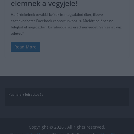
elemnek a vegyjele!
Ha érdekelnek további kvízek itt megtalálod őket, illetve
csatlakozhatsz Facebook csoportunkhoz is. Mielőtt belépsz ne
felejtsd el megosztani barátaiddal az eredményedet. Van saját kvíz
ötleted?
Read More
Pushalert leíratkozás
Copyright © 2026
. All rights reserved.