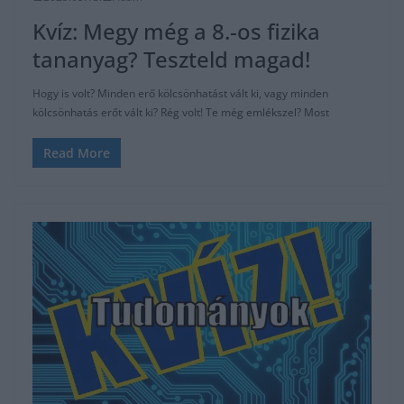
Kvíz: Megy még a 8.-os fizika
tananyag? Teszteld magad!
Hogy is volt? Minden erő kölcsönhatást vált ki, vagy minden
kölcsönhatás erőt vált ki? Rég volt! Te még emlékszel? Most
Read More