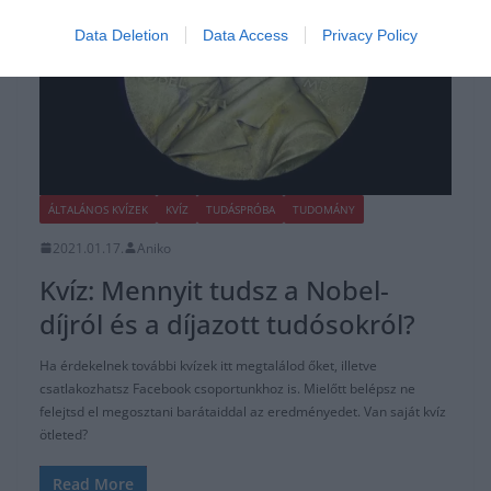
Data Deletion
Data Access
Privacy Policy
ÁLTALÁNOS KVÍZEK
KVÍZ
TUDÁSPRÓBA
TUDOMÁNY
2021.01.17.
Aniko
Kvíz: Mennyit tudsz a Nobel-
díjról és a díjazott tudósokról?
Ha érdekelnek további kvízek itt megtalálod őket, illetve
csatlakozhatsz Facebook csoportunkhoz is. Mielőtt belépsz ne
felejtsd el megosztani barátaiddal az eredményedet. Van saját kvíz
ötleted?
Read More