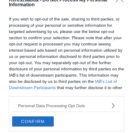
Information
If you wish to opt-out of the sale, sharing to third parties, or
processing of your personal or sensitive information for
ÁLTALÁNOS KVÍZEK
KVÍZ
TESZT
TUDÁSPRÓBA
TUDOMÁNY
targeted advertising by us, please use the below opt-out
section to confirm your selection. Please note that after your
2022.01.30.
Adam
opt-out request is processed you may continue seeing
interest-based ads based on personal information utilized by
Kémia kvíz: Kened-vágod a
us or personal information disclosed to third parties prior to
vegyjeleket? Most kiderül!
your opt-out. You may separately opt-out of the further
disclosure of your personal information by third parties on the
Mi az ittrium, vagy a kálcium vegyjele? Ha tudod ezekre a választ,
IAB’s list of downstream participants. This information may
akkor ez a kvíz könnyű lesz neked! Sok
also be disclosed by us to third parties on the
IAB’s List of
Downstream Participants
that may further disclose it to other
Read More
third parties.
Personal Data Processing Opt Outs
CONFIRM