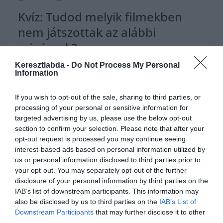
Kvíz: Tudod melyik filmekben
nem játszottak az alábbi
színészek?
Keresztlabda -
Do Not Process My Personal
Ha érdekelnek további kvízek itt megtalálod őket, illetve
Information
csatlakozhatsz Facebook csoportunkhoz is. Mielőtt lelépsz ne
felejtsd el megosztani barátaiddal az eredményedet. Van saját kvíz
If you wish to opt-out of the sale, sharing to third parties, or
ötleted?
processing of your personal or sensitive information for
targeted advertising by us, please use the below opt-out
Read More
section to confirm your selection. Please note that after your
opt-out request is processed you may continue seeing
interest-based ads based on personal information utilized by
us or personal information disclosed to third parties prior to
your opt-out. You may separately opt-out of the further
disclosure of your personal information by third parties on the
IAB’s list of downstream participants. This information may
also be disclosed by us to third parties on the
IAB’s List of
Downstream Participants
that may further disclose it to other
third parties.