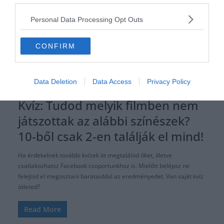
Personal Data Processing Opt Outs
CONFIRM
ÁLTALÁNOS KVÍZEK
FILM
KVÍZ
SZÓRAKOZTATÓ
Data Deletion
Data Access
Privacy Policy
2021.01.26.
Tamas
Kvíz: Tudod melyik filmben nem
játszottak az alábbi színészek?
10-ből csak 2-en találják el mind!
Ha érdekelnek további kvízek itt megtalálod őket, illetve
csatlakozhatsz Facebook csoportunkhoz is. Mielőtt belépsz ne
felejtsd el megosztani barátaiddal az eredményedet. Van saját kvíz
ötleted?
Read More