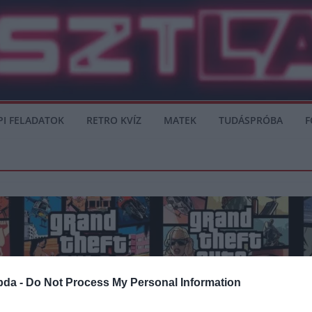
PI FELADATOK
RETRO KVÍZ
MATEK
TUDÁSPRÓBA
F
bda -
Do Not Process My Personal Information