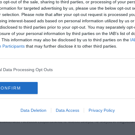
to opt-out of the sale, sharing to third parties, or processing of your per
formation for targeted advertising by us, please use the below opt-out s
r selection. Please note that after your opt-out request is processed y
eing interest-based ads based on personal information utilized by us or
disclosed to third parties prior to your opt-out. You may separately opt-
losure of your personal information by third parties on the IAB’s list of
. This information may also be disclosed by us to third parties on the
IA
Participants
that may further disclose it to other third parties.
l Data Processing Opt Outs
CONFIRM
l a játékra? Csak igazi gamereknek sike
Data Deletion
Data Access
Privacy Policy
csatlakozhatsz Facebook csoportunkhoz is. Mielőtt belépsz ne felejtsd el megoszta