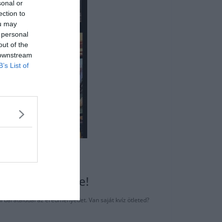
sonal or
ection to
ou may
 personal
out of the
 downstream
B’s List of
rül tökéletesre!
ni barátaiddal az eredményedet. Van saját kvíz ötleted?