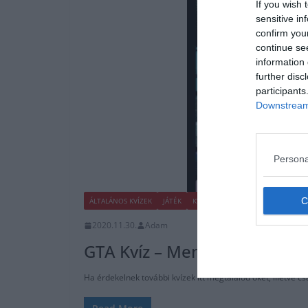
If you wish 
sensitive in
confirm you
continue se
information 
further disc
participants
Downstream 
Persona
ÁLTALÁNOS KVÍZEK
JÁTÉK
KVÍZ
2020.11.30.
Adam
GTA Kvíz – Mennyire emléksze
Ha érdekelnek további kvízek itt megtalálod őket, illetve 