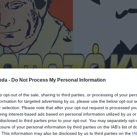
bda -
Do Not Process My Personal Information
TUDÁSPRÓBA
to opt-out of the sale, sharing to third parties, or processing of your per
formation for targeted advertising by us, please use the below opt-out s
r selection. Please note that after your opt-out request is processed y
mény, amelyet csak egy igazi nyomozó k
eing interest-based ads based on personal information utilized by us or
disclosed to third parties prior to your opt-out. You may separately opt-
satlakozhatsz Facebook csoportunkhoz is. Mielőtt lelépsz ne felejtsd el megosztan
losure of your personal information by third parties on the IAB’s list of
. This information may also be disclosed by us to third parties on the
IA