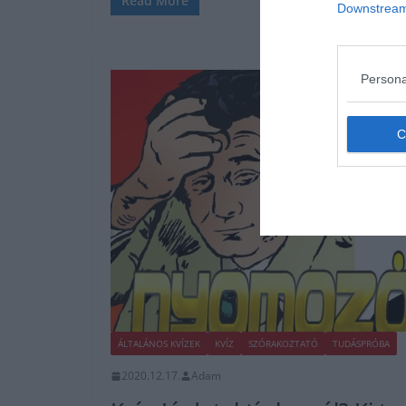
Read More
Downstream 
Persona
ÁLTALÁNOS KVÍZEK
KVÍZ
SZÓRAKOZTATÓ
TUDÁSPRÓBA
2020.12.17.
Adam