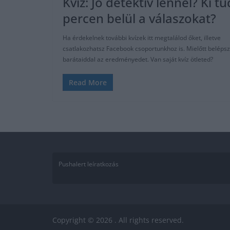
Kvíz: Jó detektív lennél? Ki tu
percen belül a válaszokat?
Ha érdekelnek további kvízek itt megtalálod őket, illetve
csatlakozhatsz Facebook csoportunkhoz is. Mielőtt belépsz
barátaiddal az eredményedet. Van saját kvíz ötleted?
Read More
Pushalert leíratkozás
Copyright © 2026
. All rights reserved.