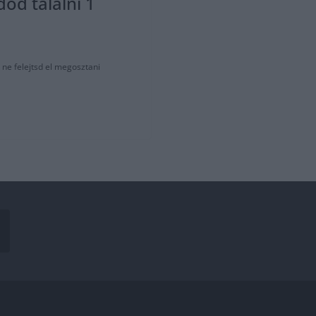
dod találni 1
 ne felejtsd el megosztani