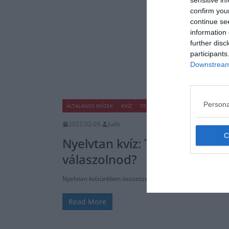
sensitive in
confirm you
continue se
information 
further disc
participants
Downstream 
Persona
ÁLTALÁNOS KVÍZEK
KVÍZ
TESZT
TUDÁSPRÓBA
2022.02.09.
Judit
Nyelvtan kvíz: Tudod minek a
válaszolnod?
Nyelvtan kvízünkben összeszedtünk pár ismert rövidítést, 
Read More