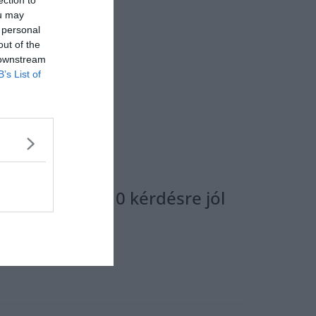
ection to
ou may
 personal
out of the
 downstream
B’s List of
ikerül mind a 10 kérdésre jól
on tudod-e