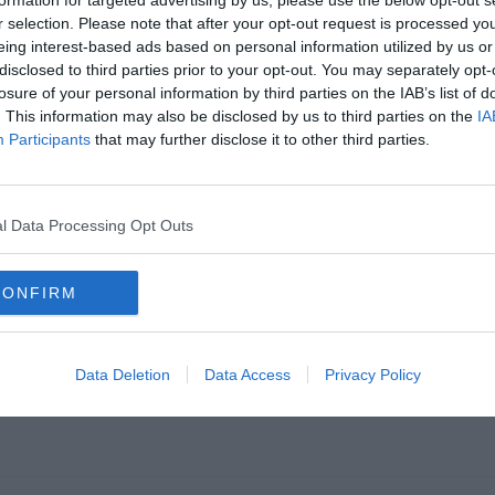
formation for targeted advertising by us, please use the below opt-out s
r selection. Please note that after your opt-out request is processed y
eing interest-based ads based on personal information utilized by us or
disclosed to third parties prior to your opt-out. You may separately opt-
losure of your personal information by third parties on the IAB’s list of
. This information may also be disclosed by us to third parties on the
IA
Participants
that may further disclose it to other third parties.
l Data Processing Opt Outs
CONFIRM
 rövidítése az MTI, a GDP vagy a HÉV? S
Data Deletion
Data Access
Privacy Policy
amit nap mint nap használunk, vagy olvassuk újságban, halljuk a hírekben. De vaj